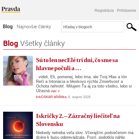
Registrácia
Prihlásenie
Blog
Najnovšie články
Najčítanejšie články
Blog
Všetky články
Najkomentovanejšie články
Sú to len necElé tri dni, čo sme sa
Zoznam blogov
hlavne počuli a …
Komerčné blogy
. videli, Eli, pomenej, lebo tma, ale Tvoj Hlas a tón
Reči a Intonácia a bleskovo rýchla Zmierlivosť a
Ochota nehrotiť. Milujem Ťa aj za toto všetko, lebo si
Úžasná
viac »
krkOSKAR bRÁNka
, 6. august 2026
Iskričky 2. – Zázračný liečiteľ na
Slovensku
Niekedy netreba veľa slov. Včerajším podvečerom ma
dcéra k busu odprevádzala. Pozri, podotkla náhle,