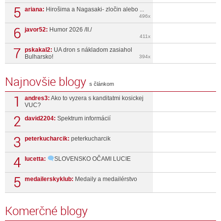
ariana:
Hirošima a Nagasaki- zločin alebo ...
496x
javor52:
Humor 2026 /II./
411x
pskakal2:
UA dron s nákladom zasiahol
Bulharsko!
394x
Najnovšie blogy
s článkom
andres3:
Ako to vyzera s kanditatmi kosickej
VUC?
david2204:
Spektrum informácií
peterkucharcik:
peterkucharcik
lucetta:
SLOVENSKO OČAMI LUCIE
medailerskyklub:
Medaily a medailérstvo
Komerčné blogy