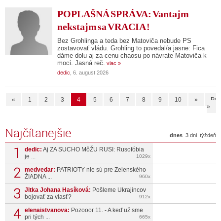
POPLAŠNÁ SPRÁVA: Vantajm
nekstajm sa VRACIA !
Bez Grohlinga a teda bez Matoviča nebude PS
zostavovať vládu. Grohling to povedal/a jasne: Fica
dáme dolu aj za cenu chaosu po návrate Matoviča k
moci. Jasná reč.
viac »
dedic
, 6. august 2026
«
1
2
3
4
5
6
7
8
9
10
»
Pos
»
Najčítanejšie
dnes
3 dni
týždeň
dedic:
Aj ZA SUCHO MôŽU RUSI: Rusofóbia
je ...
1029x
medvedar:
PATRIOTY nie sú pre Zelenského
ŽIADNA ...
960x
Jitka Johana Hasíková:
Pošleme Ukrajincov
bojovať za vlasť?
912x
elenaistvanova:
Pozooor 11. - A keď už sme
pri tých ...
665x