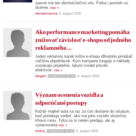
zjavne má ten obchod liečivú silu. Fotka i postreh sú
dcérine,
viac »
elenaistvanova
, 6. august 2026
Ako performance marketing pomáha
znižovať závislosť e-shopu od jedného
reklamného ...
Jeden reklamný kanál môže e-shopu dlhodobo prinášať
väčšinu objednávok. Kým kampane fungujú a náklady
zostávajú prijateľné, takýto model pôsobí
efektívne.
viac »
blogger
,
, 6. august 2026
KOMERČNÝ BLOG
Význam ocenenia vozidla a
odporúčané postupy
Každý majiteľ auta sa raz za čas dostane do situácie,
keď potrebuje vedieť, akú má jeho vozidlo skutočnú
trhovú cenu. Týka sa to nielen predaja, ale aj
vybavovania
viac »
Andrej
,
, 6. august 2026
KOMERČNÝ BLOG