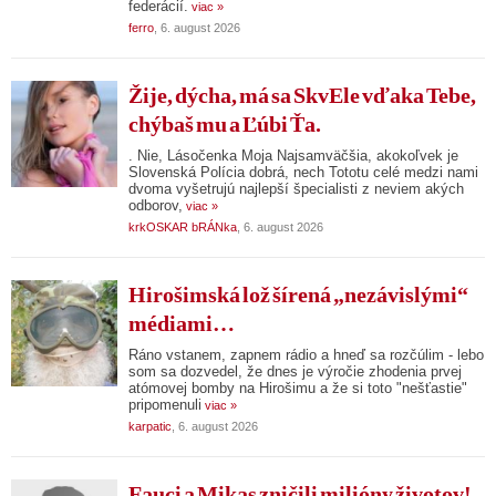
federácií.
viac »
ferro
, 6. august 2026
Žije, dýcha, má sa SkvEle vďaka Tebe,
chýbaš mu a Ľúbi Ťa.
. Nie, Lásočenka Moja Najsamväčšia, akokoľvek je
Slovenská Polícia dobrá, nech Tototu celé medzi nami
dvoma vyšetrujú najlepší špecialisti z neviem akých
odborov,
viac »
krkOSKAR bRÁNka
, 6. august 2026
Hirošimská lož šírená „nezávislými“
médiami…
Ráno vstanem, zapnem rádio a hneď sa rozčúlim - lebo
som sa dozvedel, že dnes je výročie zhodenia prvej
atómovej bomby na Hirošimu a že si toto "nešťastie"
pripomenuli
viac »
karpatic
, 6. august 2026
Fauci a Mikas zničili milióny životov!