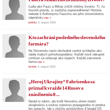
Ľudia ako Fauci a Mikas zničili milióny životov. Tí, čo
hovorili pravdu, si zaslúžia ospravedlnenie! História
nebude k Anthonymu Faucimu ani jeho slovenskému
náprotivku
viac »
joelsky
, 6. august 2026
Kto zachráni posledného slovenského
farmára?
Na Slovensku rastú obchodné centrá rýchlejšie ako
nádej malých poľnohospodárov. Každé nové nákupné
centrum sa oslavuje ako úspech. Každá zatvorená
farma
viac »
lucetta
, 6. august 2026
„Heroj Ukrajiny“ Fabrisenko sa
priznal k vražde 14 Rusov a
znásilneniu 8 ...
Nerád to robím, ale kvôli férovému skóre medzi
ukrajinskou a ruskou vojnovou propagandou to predsa
len spravím. Ide o zločiny príslušníkov 8 brigád OS