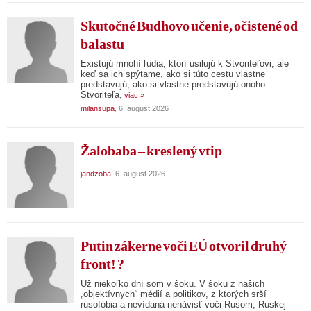
Skutočné Budhovo učenie, očistené od
balastu
Existujú mnohí ľudia, ktorí usilujú k Stvoriteľovi, ale
keď sa ich spýtame, ako si túto cestu vlastne
predstavujú, ako si vlastne predstavujú onoho
Stvoriteľa,
viac »
milansupa
, 6. august 2026
Žalobaba – kreslený vtip
jandzoba
, 6. august 2026
Putin zákerne voči EÚ otvoril druhý
front! ?
Už niekoľko dní som v šoku. V šoku z našich
„objektívnych“ médií a politikov, z ktorých srší
rusofóbia a nevídaná nenávisť voči Rusom, Ruskej