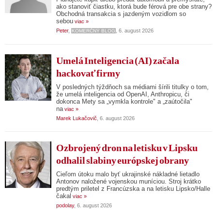
ako stanoviť čiastku, ktorá bude férová pre obe strany?
Obchodná transakcia s jazdeným vozidlom so
sebou
viac »
Peter
,
, 6. august 2026
KOMERČNÝ BLOG
Umelá Inteligencia (AI) začala
hackovať firmy
V posledných týždňoch sa médiami šírili titulky o tom,
že umelá inteligencia od OpenAI, Anthropicu, či
dokonca Mety sa „vymkla kontrole" a „zaútočila"
na
viac »
Marek Lukačovič
, 6. august 2026
Ozbrojený dron na letisku v Lipsku
odhalil slabiny európskej obrany
Cieľom útoku malo byť ukrajinské nákladné lietadlo
Antonov naložené vojenskou muníciou. Stroj krátko
predtým priletel z Francúzska a na letisku Lipsko/Halle
čakal
viac »
podolay
, 6. august 2026