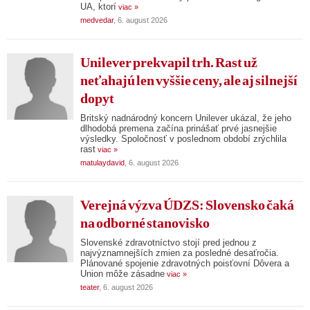
UA, ktorí
viac »
medvedar
, 6. august 2026
Unilever prekvapil trh. Rast už
neťahajú len vyššie ceny, ale aj silnejší
dopyt
Britský nadnárodný koncern Unilever ukázal, že jeho
dlhodobá premena začína prinášať prvé jasnejšie
výsledky. Spoločnosť v poslednom období zrýchlila
rast
viac »
matulaydavid
, 6. august 2026
Verejná výzva ÚDZS: Slovensko čaká
na odborné stanovisko
Slovenské zdravotníctvo stojí pred jednou z
najvýznamnejších zmien za posledné desaťročia.
Plánované spojenie zdravotných poisťovní Dôvera a
Union môže zásadne
viac »
teater
, 6. august 2026