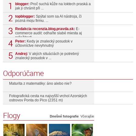
blogger:
Proč suchá kůže na loktech praská a
jak ji chránit při ...
topblogger:
Spýtal som sa AI nástroja, či
pozná moju firmu. ...
Redakcia recenzia.blog.pravda.sk:
E-
commerce audit: odhaľte slabé miesta aj
príležitosti ...
Peter:
Kedy je znalecký posudok v
účtovníctve nevyhnutný
Andrej:
V akých situáciách je potrebný
znalecký posudok v ...
Odporúčame
Maturita z matematiky: áno alebo nie?
Fotografická cesta na najvyšší vrchol Azorských
ostrovov Ponta do Pico (2351 m)
Flogy
Dnešné fotografie
Včerajšie