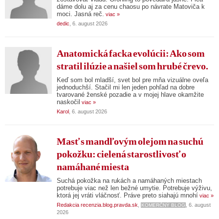
dáme dolu aj za cenu chaosu po návrate Matoviča k
moci. Jasná reč.
viac »
dedic
, 6. august 2026
Anatomická facka evolúcii: Ako som
stratil ilúzie a našiel som hrubé črevo.
Keď som bol mladší, svet bol pre mňa vizuálne oveľa
jednoduchší. Stačil mi len jeden pohľad na dobre
tvarované ženské pozadie a v mojej hlave okamžite
naskočil
viac »
Karol
, 6. august 2026
Masť s mandľovým olejom na suchú
pokožku: cielená starostlivosť o
namáhané miesta
Suchá pokožka na rukách a namáhaných miestach
potrebuje viac než len bežné umytie. Potrebuje výživu,
ktorá jej vráti vláčnosť. Práve preto siahajú mnohí
viac »
Redakcia recenzia.blog.pravda.sk
,
, 6. august
KOMERČNÝ BLOG
2026