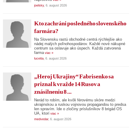
joelsky
, 6. august 2026
Kto zachráni posledného slovenského
farmára?
Na Slovensku rastú obchodné centrá rýchlejšie ako
nádej malých poľnohospodárov. Každé nové nákupné
centrum sa oslavuje ako úspech. Každá zatvorená
farma
viac »
lucetta
, 6. august 2026
„Heroj Ukrajiny“ Fabrisenko sa
priznal k vražde 14 Rusov a
znásilneniu 8 ...
Nerád to robím, ale kvôli férovému skóre medzi
ukrajinskou a ruskou vojnovou propagandou to predsa
len spravím. Ide o zločiny príslušníkov 8 brigád OS
UA, ktorí
viac »
medvedar
, 6. august 2026