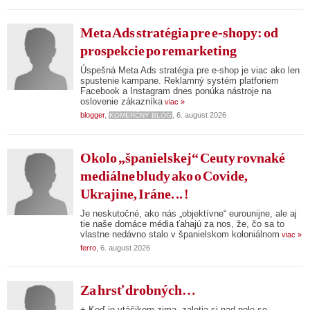
Meta Ads stratégia pre e-shopy: od
prospekcie po remarketing
Úspešná Meta Ads stratégia pre e-shop je viac ako len
spustenie kampane. Reklamný systém platforiem
Facebook a Instagram dnes ponúka nástroje na
oslovenie zákazníka
viac »
blogger
,
, 6. august 2026
KOMERČNÝ BLOG
Okolo „španielskej“ Ceuty rovnaké
mediálne bludy ako o Covide,
Ukrajine, Iráne. .. !
Je neskutočné, ako nás „objektívne“ eurounijne, ale aj
tie naše domáce média ťahajú za nos, že, čo sa to
vlastne nedávno stalo v španielskom koloniálnom
viac »
ferro
, 6. august 2026
Za hrsť drobných…
+ Keď je vtáčikom zima, zaletia si nad pole so