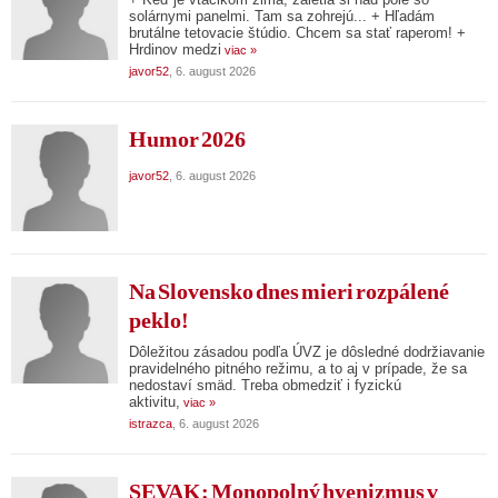
solárnymi panelmi. Tam sa zohrejú... + Hľadám
brutálne tetovacie štúdio. Chcem sa stať raperom! +
Hrdinov medzi
viac »
javor52
, 6. august 2026
Humor 2026
javor52
, 6. august 2026
Na Slovensko dnes mieri rozpálené
peklo!
Dôležitou zásadou podľa ÚVZ je dôsledné dodržiavanie
pravidelného pitného režimu, a to aj v prípade, že sa
nedostaví smäd. Treba obmedziť i fyzickú
aktivitu,
viac »
istrazca
, 6. august 2026
SEVAK: Monopolný hyenizmus v