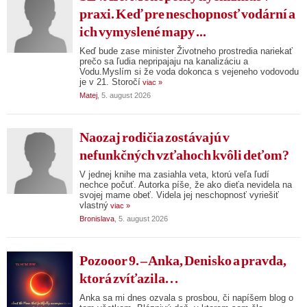
praxi. Keď pre neschopnosť vodární a
ich vymyslené mapy ...
Keď bude zase minister Životneho prostredia nariekať
prečo sa ľudia nepripajaju na kanalizáciu a
Vodu.Myslím si že voda dokonca s vejeneho vodovodu
je v 21. Storočí
viac »
Matej
, 5. august 2026
Naozaj rodičia zostávajú v
nefunkčných vzťahoch kvôli deťom?
V jednej knihe ma zasiahla veta, ktorú veľa ľudí
nechce počuť. Autorka píše, že ako dieťa nevidela na
svojej mame obeť. Videla jej neschopnosť vyriešiť
vlastný
viac »
Bronislava
, 5. august 2026
Pozooor 9. – Anka, Denisko a pravda,
ktorá zvíťazila. . .
Anka sa mi dnes ozvala s prosbou, či napíšem blog o