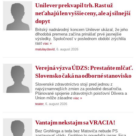
Unilever prekvapil trh. Rast už
neťahajú len vyššie ceny, ale aj silnejší
dopyt
Britský nadnárodný koncern Unilever ukázal, že jeho
dlhodobá premena začína prinášať prvé jasnejšie
výsledky. Spoločnosť v poslednom období zrýchlila
rast
viac »
matulaydavid
, 6. august 2026
Verejná výzva ÚDZS: Prestaňte mlčať.
Slovensko čaká na odborné stanovisko
Slovenské zdravotníctvo stojí pred jednou z
najvýznamnejších zmien za posledné desaťročia.
Plánované spojenie zdravotných poisťovní Dôvera a
Union môže zásadne
viac »
teater
, 6. august 2026
Vantajm nekstajm sa VRACIA !
Bez Grohlinga a teda bez Matoviča nebude PS
zostavovať vládu. Grohling to povedal/a jasne: Fica