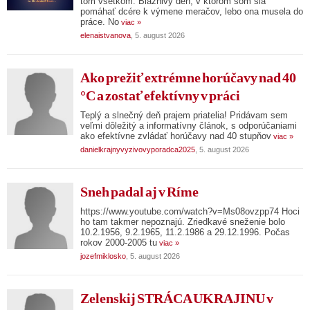
tom všetkom. Bláznivý deň, v ktorom som šla
pomáhať dcére k výmene meračov, lebo ona musela do
práce. No
viac »
elenaistvanova
, 5. august 2026
Ako prežiť extrémne horúčavy nad 40
°C a zostať efektívny v práci
Teplý a slnečný deň prajem priatelia! Pridávam sem
veľmi dôležitý a informatívny článok, s odporúčaniami
ako efektívne zvládať horúčavy nad 40 stupňov
viac »
danielkrajnyvyzivovyporadca2025
, 5. august 2026
Sneh padal aj v Ríme
https://www.youtube.com/watch?v=Ms08ovzpp74 Hoci
ho tam takmer nepoznajú. Zriedkavé sneženie bolo
10.2.1956, 9.2.1965, 11.2.1986 a 29.12.1996. Počas
rokov 2000-2005 tu
viac »
jozefmiklosko
, 5. august 2026
Zelenskij STRÁCA UKRAJINU v