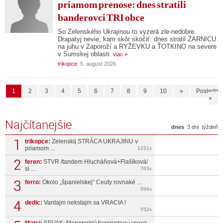
priamom prenose: dnes stratili
banderovci TRI obce
So Zelenského Ukrajinou to vyzerá zle-nedobre.
Drapatyj nevie, kam skôr skočiť: dnes stratil ZARNICU
na juhu v Zaporoží a RYŽEVKU a ŤOTKINO na severe
v Sumskej oblasti.
viac »
trikopce
, 5. august 2026
1
2
3
4
5
6
7
8
9
10
»
Posledná
»
Najčítanejšie
dnes
3 dni
týždeň
trikopce:
Zelenskij STRÁCA UKRAJINU v
priamom ...
1221x
feren:
STVR /tandem Hlucháňová+Flašíková/
si ...
763x
ferro:
Okolo „španielskej“ Ceuty rovnaké ...
596x
dedic:
Vantajm nekstajm sa VRACIA !
552x