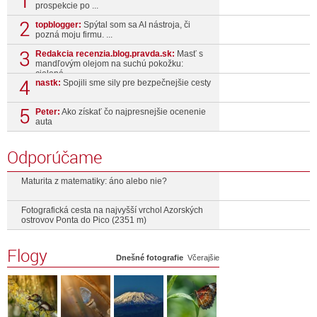
prospekcie po ...
topblogger:
Spýtal som sa AI nástroja, či
pozná moju firmu. ...
Redakcia recenzia.blog.pravda.sk:
Masť s
mandľovým olejom na suchú pokožku:
cielená ...
nastk:
Spojili sme sily pre bezpečnejšie cesty
Peter:
Ako získať čo najpresnejšie ocenenie
auta
Odporúčame
Maturita z matematiky: áno alebo nie?
Fotografická cesta na najvyšší vrchol Azorských
ostrovov Ponta do Pico (2351 m)
Flogy
Dnešné fotografie
Včerajšie