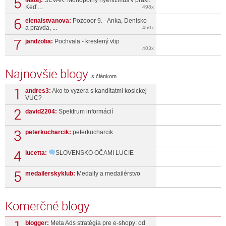
Matej:
SEVAK: Monopolný hyenizmus v praxi.
Keď ...
498x
elenaistvanova:
Pozooor 9. - Anka, Denisko
a pravda, ...
450x
jandzoba:
Pochvala - kreslený vtip
403x
Najnovšie blogy
s článkom
andres3:
Ako to vyzera s kanditatmi kosickej
VUC?
david2204:
Spektrum informácií
peterkucharcik:
peterkucharcik
lucetta:
SLOVENSKO OČAMI LUCIE
medailerskyklub:
Medaily a medailérstvo
Komerčné blogy
blogger:
Meta Ads stratégia pre e-shopy: od