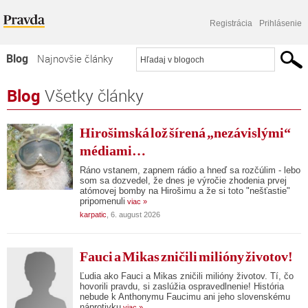
Registrácia
Prihlásenie
Blog
Najnovšie články
Najčítanejšie články
Blog
Všetky články
Najkomentovanejšie články
Hirošimská lož šírená „nezávislými“
Zoznam blogov
médiami…
Komerčné blogy
Ráno vstanem, zapnem rádio a hneď sa rozčúlim - lebo
som sa dozvedel, že dnes je výročie zhodenia prvej
atómovej bomby na Hirošimu a že si toto "nešťastie"
pripomenuli
viac »
karpatic
, 6. august 2026
Fauci a Mikas zničili milióny životov!
Ľudia ako Fauci a Mikas zničili milióny životov. Tí, čo
hovorili pravdu, si zaslúžia ospravedlnenie! História
nebude k Anthonymu Faucimu ani jeho slovenskému
náprotivku
viac »