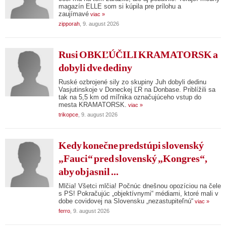
magazín ELLE som si kúpila pre prílohu a
zaujímavé
viac »
zipporah
, 9. august 2026
Rusi OBKĽÚČILI KRAMATORSK a
dobyli dve dediny
Ruské ozbrojené sily zo skupiny Juh dobyli dedinu
Vasjutinskoje v Doneckej ĽR na Donbase. Priblížili sa
tak na 5,5 km od míľnika označujúceho vstup do
mesta KRAMATORSK.
viac »
trikopce
, 9. august 2026
Kedy konečne predstúpi slovenský
„Fauci“ pred slovenský „Kongres“,
aby objasnil ...
Mlčia! Všetci mlčia! Počnúc dnešnou opozíciou na čele
s PS! Pokračujúc „objektívnymi“ médiami, ktoré mali v
dobe covidovej na Slovensku „nezastupiteľnú“
viac »
ferro
, 9. august 2026