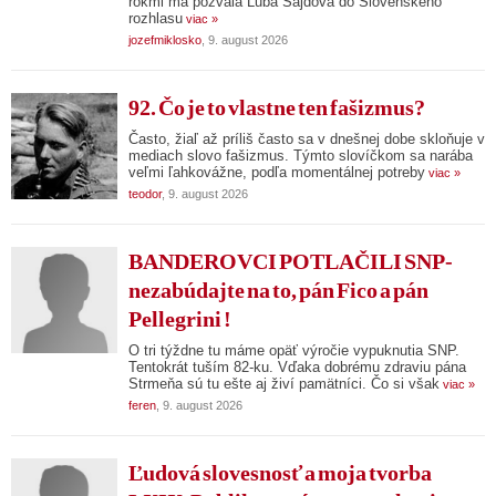
rokmi ma pozvala Ľuba Šajdová do Slovenského
rozhlasu
viac »
jozefmiklosko
, 9. august 2026
92. Čo je to vlastne ten fašizmus?
Často, žiaľ až príliš často sa v dnešnej dobe skloňuje v
mediach slovo fašizmus. Týmto slovíčkom sa narába
veľmi ľahkovážne, podľa momentálnej potreby
viac »
teodor
, 9. august 2026
BANDEROVCI POTLAČILI SNP-
nezabúdajte na to, pán Fico a pán
Pellegrini !
O tri týždne tu máme opäť výročie vypuknutia SNP.
Tentokrát tuším 82-ku. Vďaka dobrému zdraviu pána
Strmeňa sú tu ešte aj živí pamätníci. Čo si však
viac »
feren
, 9. august 2026
Ľudová slovesnosť a moja tvorba