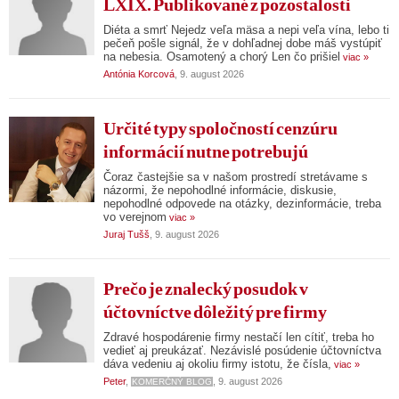
LXIX. Publikované z pozostalosti
Diéta a smrť Nejedz veľa mäsa a nepi veľa vína, lebo ti
pečeň pošle signál, že v dohľadnej dobe máš vystúpiť
na nebesia. Osamotený a chorý Len čo prišiel
viac »
Antónia Korcová
, 9. august 2026
Určité typy spoločností cenzúru
informácií nutne potrebujú
Čoraz častejšie sa v našom prostredí stretávame s
názormi, že nepohodlné informácie, diskusie,
nepohodlné odpovede na otázky, dezinformácie, treba
vo verejnom
viac »
Juraj Tušš
, 9. august 2026
Prečo je znalecký posudok v
účtovníctve dôležitý pre firmy
Zdravé hospodárenie firmy nestačí len cítiť, treba ho
vedieť aj preukázať. Nezávislé posúdenie účtovníctva
dáva vedeniu aj okoliu firmy istotu, že čísla,
viac »
Peter
,
, 9. august 2026
KOMERČNÝ BLOG