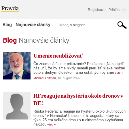
Registrácia
Prihlásenie
Blog
Najnovšie články
Najčítanejšie články
Blog
Najnovšie články
Najkomentovanejšie články
Umenie neubližovať
Zoznam blogov
Čo znamená šieste prikázanie? Prikázanie „Nezabiješ“
nás učí, že by sme nikdy nemali prerušiť nijaké možné
Komerčné blogy
puto s druhým človekom a na ostatných by sme
viac »
Michael Laitman
, 10. august 2026
RF reaguje na hystériu okolo dronov v
DE!
Ruska Federácia reaguje na hystériu okolo „Putinových
dronov“ v Nemecku! Incident z 5. augusta, ktorý sa
týkal 25 cm veľkého dronu s rudimentárnou výbušnou
náložou
viac »