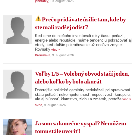
jankratky
, 10. august 2026
Prečo pridávate úsilie tam, kde by
ste mali radšej odísť?
Keď sme do niečoho investovali roky času, peňazí,
energie alebo reputácie, máme tendenciu pokračovať aj
vtedy, keď ďalšie pokračovanie už nedáva zmysel.
Rovnaký
viac »
Bronislava
, 9. august 2026
Voľby 1/5 – Volebný obvod stačí jeden,
alebo koľko by bolo akurát
Doterajšie politické garnitúry nedokázali pri spravovaní
štátu potlačiť nekompetentnosť, nepoctivosť, korupciu,
ale aj hlúposť, klamstvo, zlobu a zmätok, pretože
viac »
svec
, 9. august 2026
Ja som sa konečne vyspal? Nemôžem
tomu stále uveriť!