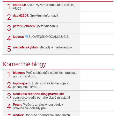
andres3:
Ako to vyzera s kanditatmi kosickej
VUC?
david2204:
Spektrum informácií
peterkucharcik:
peterkucharcik
lucetta:
SLOVENSKO OČAMI LUCIE
medailerskyklub:
Medaily a medailérstvo
Komerčné blogy
blogger:
Proč suchá kůže na loktech praská a
jak ji chránit při ...
topblogger:
Spýtal som sa AI nástroja, či
pozná moju firmu. ...
Redakcia recenzia.blog.pravda.sk:
E-
commerce audit: odhaľte slabé miesta aj
príležitosti ...
Peter:
Prečo je znalecký posudok v
účtovníctve dôležitý pre ...
Andrej:
Odborné hodnotenie finančných