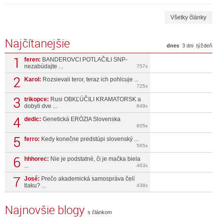
Všetky články
Najčítanejšie
dnes
3 dni
týždeň
feren:
BANDEROVCI POTLAČILI SNP-
nezabúdajte ...
757x
Karol:
Rozsievali teror, teraz ich pohlcuje ...
725x
trikopce:
Rusi OBKĽÚČILI KRAMATORSK a
dobyli dve ...
649x
dedic:
Genetická ERÓZIA Slovenska
605x
ferro:
Kedy konečne predstúpi slovenský ...
565x
hhhorec:
Nie je podstatné, či je mačka biela
...
463x
José:
Prečo akademická samospráva čelí
tlaku? ...
438x
Najnovšie blogy
s článkom