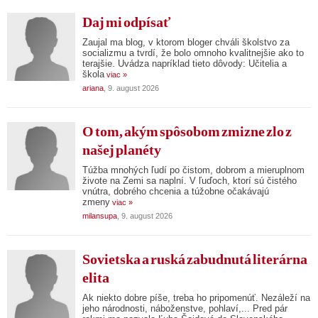
Daj mi odpísať
Zaujal ma blog, v ktorom bloger chváli školstvo za
socializmu a tvrdí, že bolo omnoho kvalitnejšie ako to
terajšie. Uvádza napríklad tieto dôvody: Učitelia a
škola
viac »
ariana
, 9. august 2026
O tom, akým spôsobom zmizne zlo z
našej planéty
Túžba mnohých ľudí po čistom, dobrom a mieruplnom
živote na Zemi sa naplní. V ľuďoch, ktorí sú čistého
vnútra, dobrého chcenia a túžobne očakávajú
zmeny
viac »
milansupa
, 9. august 2026
Sovietska a ruská zabudnutá literárna
elita
Ak niekto dobre píše, treba ho pripomenúť. Nezáleží na
jeho národnosti, náboženstve, pohlaví,... Pred pár