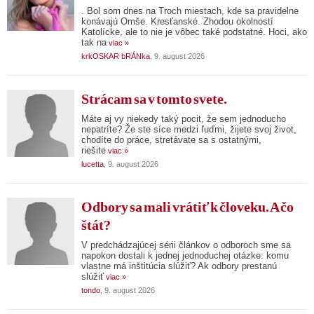
. Bol som dnes na Troch miestach, kde sa pravidelne
konávajú Omše. Kresťanské. Zhodou okolností
Katolícke, ale to nie je vôbec také podstatné. Hoci, ako
tak na
viac »
krkOSKAR bRÁNka
, 9. august 2026
Strácam sa v tomto svete.
Máte aj vy niekedy taký pocit, že sem jednoducho
nepatríte? Že ste síce medzi ľuďmi, žijete svoj život,
chodíte do práce, stretávate sa s ostatnými,
riešite
viac »
lucetta
, 9. august 2026
Odbory sa mali vrátiť k človeku. A čo
štát?
V predchádzajúcej sérii článkov o odboroch sme sa
napokon dostali k jednej jednoduchej otázke: komu
vlastne má inštitúcia slúžiť? Ak odbory prestanú
slúžiť
viac »
tondo
, 9. august 2026