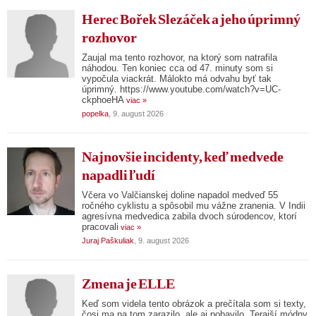
Herec Bořek Slezáček a jeho úprimný
rozhovor
Zaujal ma tento rozhovor, na ktorý som natrafila
náhodou. Ten koniec cca od 47. minuty som si
vypočula viackrát. Málokto má odvahu byť tak
úprimný. https://www.youtube.com/watch?v=UC-
ckphoeHA
viac »
popelka
, 9. august 2026
Najnovšie incidenty, keď medvede
napadli ľudí
Včera vo Valčianskej doline napadol medveď 55
ročného cyklistu a spôsobil mu vážne zranenia. V Indii
agresívna medvedica zabila dvoch súrodencov, ktorí
pracovali
viac »
Juraj Paškuliak
, 9. august 2026
Zmena je ELLE
Keď som videla tento obrázok a prečítala som si texty,
čosi ma na tom zarazilo, ale aj pobavilo. Terajší módny