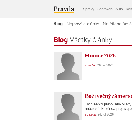
Správy
Športweb
Auto
Kok
Blog
Najnovšie články
Najčítanejšie č
Blog
Všetky články
Humor 2026
javor52
, 26. júl 2026
Boží večný zámer 
“To všetko preto, aby vlád
múdrosť, ktorá sa prejavuj
strazca
, 26. júl 2026