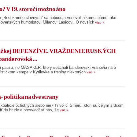
o? V 19. storočí možno áno
ie „Rodokmene slávnych“ sa nebudem venovať nikomu inému, ako
lovenských humoristov, Milanovi Lasicovi. O novších
viac »
ťažkej DEFENZÍVE. VRAŽDENIE RUSKÝCH
banderovská ...
ú pauzu, no MASAKER, ktorý spáchali banderovskí vrahovia na 5
ristickom kempe v Kyrilovke a trepiny niektorých
viac »
 politika na dve strany
koalície ochotných alebo nie? Tí voliči Smeru, ktorí sú celým srdcom
iť do hrude a presviedčať nás, že
viac »