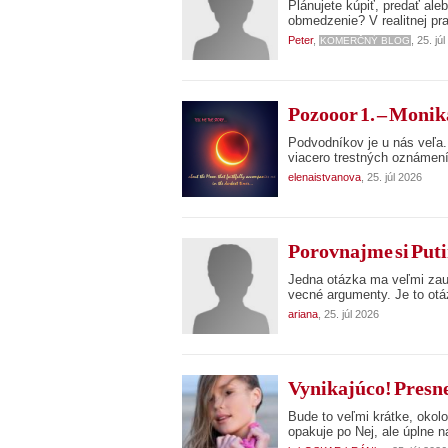
Plánujete kúpiť, predať ale
obmedzenie? V realitnej pr
Peter
,
, 25. jú
KOMERČNÝ BLOG
Pozooor 1. – Monika
Podvodníkov je u nás veľa.
viacero trestných oznámení
elenaistvanova
, 25. júl 2026
Porovnajme si Puti
Jedna otázka ma veľmi zauj
vecné argumenty. Je to otá
ariana
, 25. júl 2026
Vynikajúco! Presne
Bude to veľmi krátke, okolo
opakuje po Nej, ale úplne n