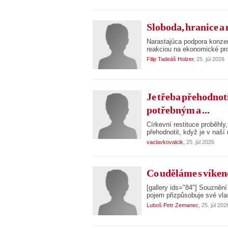
Sloboda, hranice a
Narastajúca podpora konzer
reakciou na ekonomické pro
Filip Tadeáš Holzer
, 25. júl 2026
Je třeba přehodnoti
potřebným a ...
Církevní restituce proběhly
přehodnotit, když je v naší
vaclavkovalcik
, 25. júl 2026
Co uděláme s víke
[gallery ids="84"] Souznění
pojem přizpůsobuje své vlas
Luboš Petr Zemanec
, 25. júl 202