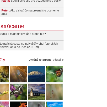
nastk:
Spojili sme sily pre bezpečnejšie cesty
Peter:
Ako získať čo najpresnejšie ocenenie
auta
porúčame
turita z matematiky: áno alebo nie?
tografická cesta na najvyšší vrchol Azorských
trovov Ponta do Pico (2351 m)
ogy
Dnešné fotografie
Včerajšie