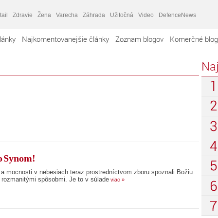
tail
Zdravie
Žena
Varecha
Záhrada
Užitočná
Video
DefenceNews
lánky
Najkomentovanejšie články
Zoznam blogov
Komerčné blog
Naj
so Synom!
y a mocnosti v nebesiach teraz prostredníctvom zboru spoznali Božiu
e rozmanitými spôsobmi. Je to v súlade
viac »