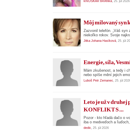
krkOSKAR bRÁNka
, 25. júl 2026
Môj milovaný syn 
Zazvonil telefón. „Váš syn 
niekoľko rokov. Svoje najkra
Jitka Johana Hasíková
, 25. júl 2
Energie, síla, Vesmí
Mám zkušenost, a tedy i ch
nebo spíše mění jejich em
Luboš Petr Zemanec
, 25. júl 202
Leto je už v druhej
KONFLIKT S ...
Pozor - kto hľadá dačo o vo
iba o medveďoch a ľuďoch, 
dedic
, 25. júl 2026