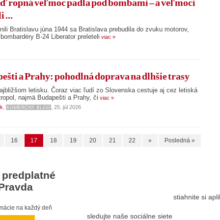
 ropná veľmoc padla pod bombami – a veľmoci
 ...
ili Bratislavu júna 1944 sa Bratislava prebudila do zvuku motorov,
é bombardéry B‑24 Liberator preleteli
viac »
ešti a Prahy: pohodlná doprava na dlhšie trasy
jbližšom letisku. Čoraz viac ľudí zo Slovenska cestuje aj cez letiská
ropol, najmä Budapešti a Prahy, či
viac »
sk
,
, 25. júl 2026
KOMERČNÝ BLOG
16
17
18
19
20
21
22
»
Posledná »
 predplatné
Pravda
stiahnite si ap
ormácie na každý deň
sledujte naše sociálne siete