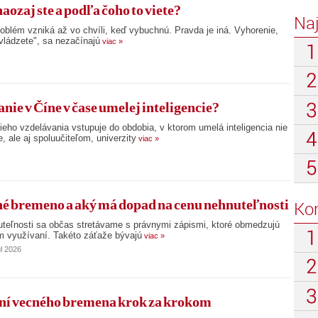
aozaj ste a podľa čoho to viete?
Na
roblém vzniká až vo chvíli, keď vybuchnú. Pravda je iná. Vyhorenie,
evládzete", sa nezačínajú
viac »
ie v Číne v čase umelej inteligencie?
ho vzdelávania vstupuje do obdobia, v ktorom umelá inteligencia nie
, ale aj spoluučiteľom, univerzity
viac »
né bremeno a aký má dopad na cenu nehnuteľnosti
Ko
nuteľnosti sa občas stretávame s právnymi zápismi, ktoré obmedzujú
om využívaní. Takéto záťaže bývajú
viac »
úl 2026
aní vecného bremena krok za krokom