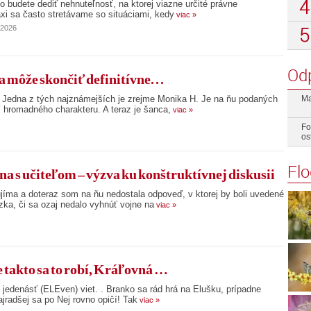
bo budete dediť nehnuteľnosť, na ktorej viazne určité právne
axi sa často stretávame so situáciami, kedy
viac »
l 2026
Od
 môže skončiť definitívne. . .
 Jedna z tých najznámejších je zrejme Monika H. Je na ňu podaných
Ma
 hromadného charakteru. A teraz je šanca,
viac »
Fo
os
Fl
na s učiteľom – výzva ku konštruktívnej diskusii
íma a doteraz som na ňu nedostala odpoveď, v ktorej by boli uvedené
zka, či sa ozaj nedalo vyhnúť vojne na
viac »
 takto sa to robí, Kráľovná …
 jedenásť (ELEven) viet. . Branko sa rád hrá na Elušku, prípadne
ajradšej sa po Nej rovno opičí! Tak
viac »