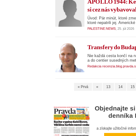
APOLLO 1944: Keď
si cez nás vybavovali
Úvod: Pár minút, ktoré zmen
ktoré nepatrili jej. Americk
PALESTINE:NEWS
, 25. júl 2026
Transfery do Budap
Nie každá cesta končí na na
a do centier susedných met
Redakcia recenzia.blog.pravda.
« Prvá
«
13
14
15
Objednajte si
denníka 
a získajte užitočné inf