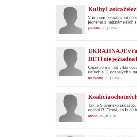
Kul by Lasica želez
V druhom pokračovaní sér
jednému z najznámejších s
jakub04
, 25. júl 2026
UKRAJINA JE v 
DETÍ nie je žiadna 
Chcel som si dať víkendov
deťoch a 11 dospelých v tu
medvedar
, 25. júl 2026
Koalícia ochotných-
Tak je Slovensko súčasťou 
oddaní R. Ficovi, sa budú b
ariana
, 25. júl 2026