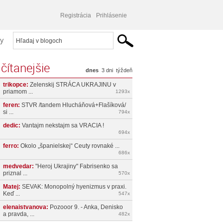
Registrácia
Prihlásenie
y
čítanejšie
dnes
3 dni
týždeň
trikopce:
Zelenskij STRÁCA UKRAJINU v
priamom ...
1293x
feren:
STVR /tandem Hlucháňová+Flašíková/
si ...
794x
dedic:
Vantajm nekstajm sa VRACIA !
694x
ferro:
Okolo „španielskej“ Ceuty rovnaké ...
686x
medvedar:
"Heroj Ukrajiny" Fabrisenko sa
priznal ...
570x
Matej:
SEVAK: Monopolný hyenizmus v praxi.
Keď ...
547x
elenaistvanova:
Pozooor 9. - Anka, Denisko
a pravda, ...
482x