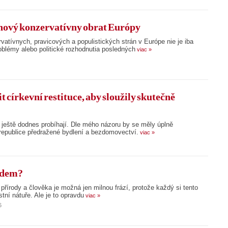
 nový konzervatívny obrat Európy
vatívnych, pravicových a populistických strán v Európe nie je iba
blémy alebo politické rozhodnutia posledných
viac »
t církevní restituce, aby sloužily skutečně
, ještě dodnes probíhají. Dle mého názoru by se měly úplně
 republice předražené bydlení a bezdomovectví.
viac »
ndem?
 přírody a člověka je možná jen milnou frází, protože každý si tento
tní nátuře. Ale je to opravdu
viac »
6