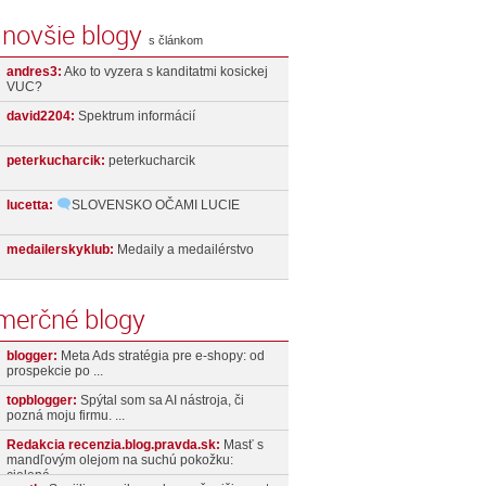
jnovšie blogy
s článkom
andres3:
Ako to vyzera s kanditatmi kosickej
VUC?
david2204:
Spektrum informácií
peterkucharcik:
peterkucharcik
lucetta:
SLOVENSKO OČAMI LUCIE
medailerskyklub:
Medaily a medailérstvo
merčné blogy
blogger:
Meta Ads stratégia pre e-shopy: od
prospekcie po ...
topblogger:
Spýtal som sa AI nástroja, či
pozná moju firmu. ...
Redakcia recenzia.blog.pravda.sk:
Masť s
mandľovým olejom na suchú pokožku:
cielená ...