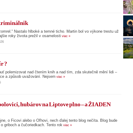
kriminálnik
zomrel.“ Nastalo hlboké a temné ticho. Martin bol vo výkone trestu už
jšie roky života prežil v osamelosti
viac »
026
r ?
uť polemizovat nad čtením knih a nad tím, zda skutečně mění lidi –
oce a způsob uvažování. Nejsem
viac »
6
 polovici, hubárov na Liptove plno – a ŽIADEN
jne, o Ficovi alebo o Oľhovi, nech ďalej tento blog nečíta. Blog bude
o griboch a čučoriedkach. Tento rok
viac »