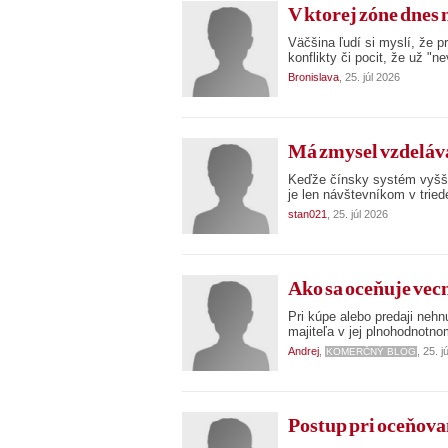
V ktorej zóne dnes n
Väčšina ľudí si myslí, že p
konflikty či pocit, že už "n
Bronislava
, 25. júl 2026
Má zmysel vzdelávan
Keďže čínsky systém vyššie
je len návštevníkom v triede
stan021
, 25. júl 2026
Ako sa oceňuje vec
Pri kúpe alebo predaji neh
majiteľa v jej plnohodnotn
Andrej
,
, 25. j
KOMERČNÝ BLOG
Postup pri oceňov