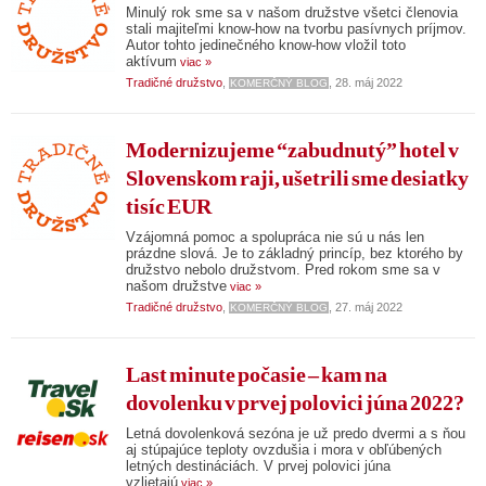
Minulý rok sme sa v našom družstve všetci členovia
stali majiteľmi know-how na tvorbu pasívnych príjmov.
Autor tohto jedinečného know-how vložil toto
aktívum
viac »
Tradičné družstvo
,
, 28. máj 2022
KOMERČNÝ BLOG
Modernizujeme “zabudnutý” hotel v
Slovenskom raji, ušetrili sme desiatky
tisíc EUR
Vzájomná pomoc a spolupráca nie sú u nás len
prázdne slová. Je to základný princíp, bez ktorého by
družstvo nebolo družstvom. Pred rokom sme sa v
našom družstve
viac »
Tradičné družstvo
,
, 27. máj 2022
KOMERČNÝ BLOG
Last minute počasie – kam na
dovolenku v prvej polovici júna 2022?
Letná dovolenková sezóna je už predo dvermi a s ňou
aj stúpajúce teploty ovzdušia i mora v obľúbených
letných destináciách. V prvej polovici júna
vzlietajú
viac »