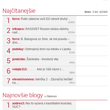
Najčítanejšie
dnes
3 dni
týždeň
ferro:
Putin zákerne voči EÚ otvoril druhý ...
1190x
trikopce:
RASSVET Rusom otvára oblohu
nad ...
1029x
ferro:
B. Balogová zo Sme. sk má pravdu –
áno, ...
828x
podolay:
Ozbrojený dron na letisku v Lipsku
...
819x
jandzoba:
Žalobaba - kreslený vtip
469x
volajte112:
. . . . . . toto je Váš názor ( ...
386x
elenaistvanova:
Iskričky 2. - Zázračný liečiteľ
na ...
381x
Najnovšie blogy
s článkom
andres3:
Ako to vyzera s kanditatmi kosickej
VUC?