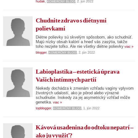
hudak
,
, 2. jún 2022
KOMERČNÝ BLOG
Chudnite zdravo s diétnymi
polievkami
Diétne polievky sú skvelým spôsobom, ako schudnúť.
Majú nízky obsah kalórií a hneď vás zasýtia, takže
toho nezjete toľko. Ale nie všetky diétne polievky
viac »
blogger
,
, 2. jún 2022
KOMERČNÝ BLOG
Labioplastika – estetická úprava
Vašich intímnych partií
Niekedy dochádza k zmenám vzhľadu vagíny vplyvom
životných udalostí, ako je pôrod alebo výrazné
schudnutie. Inokedy za jej asymetrický vzhľad môže
genetika.
viac »
topblogger
,
, 1. jún 2022
KOMERČNÝ BLOG
Kávová usadenina do odtoku nepatrí –
ako ju využiť?