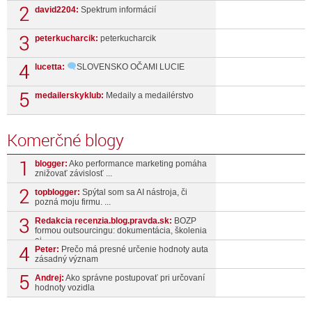
david2204:
Spektrum informácií
peterkucharcik:
peterkucharcik
lucetta:
SLOVENSKO OČAMI LUCIE
medailerskyklub:
Medaily a medailérstvo
Komerčné blogy
blogger:
Ako performance marketing pomáha
znižovať závislosť ...
topblogger:
Spýtal som sa AI nástroja, či
pozná moju firmu. ...
Redakcia recenzia.blog.pravda.sk:
BOZP
formou outsourcingu: dokumentácia, školenia
aj ...
Peter:
Prečo má presné určenie hodnoty auta
zásadný význam
Andrej:
Ako správne postupovať pri určovaní
hodnoty vozidla