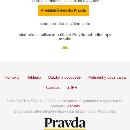
a získajte užitočné informácie na každý deň
Predplatné denníka Pravda
sledujte naše sociálne siete
stiahnite si aplikáciu a čítajte Pravdu pohodlne aj v
mobile
Kontakty
Reklama
Otázky a odpovede
Podmienky používania
Cookies
GDPR
© OUR MEDIA SR a. s. 2026. Autorské práva sú vyhradené a vykonáva ich
vydavateľ,
viac info
.
Blogovací systém Blog.Pravda.sk beží na technológií Wordpress.