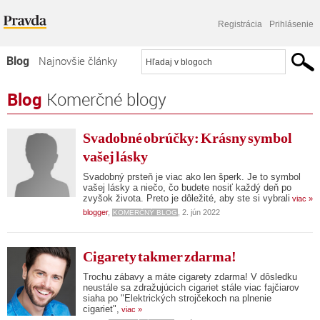
Registrácia
Prihlásenie
Blog
Najnovšie články
Najčítanejšie články
Blog
Komerčné blogy
Najkomentovanejšie články
Svadobné obrúčky: Krásny symbol
Zoznam blogov
vašej lásky
Komerčné blogy
Svadobný prsteň je viac ako len šperk. Je to symbol
vašej lásky a niečo, čo budete nosiť každý deň po
zvyšok života. Preto je dôležité, aby ste si vybrali
viac »
blogger
,
, 2. jún 2022
KOMERČNÝ BLOG
Cigarety takmer zdarma!
Trochu zábavy a máte cigarety zdarma! V dôsledku
neustále sa zdražujúcich cigariet stále viac fajčiarov
siaha po "Elektrických strojčekoch na plnenie
cigariet",
viac »