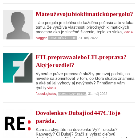
Máte už svoju bioklimatickú pergolu?
Táto pergola je ideálna do každého počasia a to vďaka
tomu, že využíva vlastnosti prírodných klimatických
procesov ako je slnečné žiarenie, teplo zo slnka,
viac »
blogger
,
, 31. máj 2022
KOMERČNÝ BLOG
FTL preprava alebo LTL preprava?
Aký je rozdiel?
Vyberáte práve prepravné služby pre svoj podnik, no
neviete sa zorientovať v tom, čo ktorá služba znamená
a aké sú jej výhody aj nevýhody? Prinášame vám
rýchly
viac »
focuslogistics
,
, 31. máj 2022
KOMERČNÝ BLOG
Dovolenka v Dubaji od 447€. To je
paráda.
Kam sa chystáte na dovolenku Vy? Turecko?
Kapverdy? Či Dubaj? Stačí si vybrať cieľovú