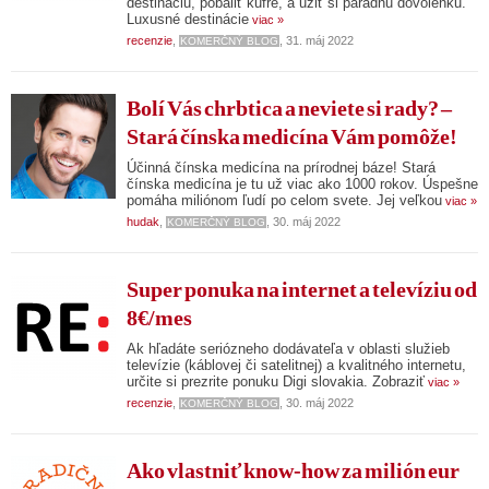
destináciu, pobaliť kufre, a užiť si parádnu dovolenku.
Luxusné destinácie
viac »
recenzie
,
, 31. máj 2022
KOMERČNÝ BLOG
Bolí Vás chrbtica a neviete si rady? –
Stará čínska medicína Vám pomôže!
Účinná čínska medicína na prírodnej báze! Stará
čínska medicína je tu už viac ako 1000 rokov. Úspešne
pomáha miliónom ľudí po celom svete. Jej veľkou
viac »
hudak
,
, 30. máj 2022
KOMERČNÝ BLOG
Super ponuka na internet a televíziu od
8€/mes
Ak hľadáte seriózneho dodávateľa v oblasti služieb
televízie (káblovej či satelitnej) a kvalitného internetu,
určite si prezrite ponuku Digi slovakia. Zobraziť
viac »
recenzie
,
, 30. máj 2022
KOMERČNÝ BLOG
Ako vlastniť know-how za milión eur