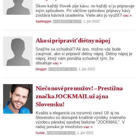
Skoro každý človek pije kávu, no každý si ju pripravuje
iným spôsobom. Pri väčšine spôsobov prípravy kávy
zostáva kávová usadenina. Viete ako ju využiť?
viac »
topblogger
,
, 1. jún 2022
KOMERČNÝ BLOG
Ako si pripraviť diétny nápoj
Snažíte sa schudnúť? Ak áno, možno vás bude
zaujímať, ako si pripraviť diétny nápoj. Diétny nápoj je
nápoj, ktorý vám pomáha schudnúť tým, že
obsahuje
viac »
blogger
,
, 1. jún 2022
KOMERČNÝ BLOG
Niečo nové pre mužov! – Prestížna
značka JOCKMAIL už aj na
Slovensku!
Kvalita a elegancia za rozumnú cenu! Už aj na
Slovensku sú dostupné kvalitné výrobky známeho
výrobcu pánskej spodnej bielizne "JOCKMAIL". V
našej ponuke je množstvo
viac »
hudak
,
, 1. jún 2022
KOMERČNÝ BLOG