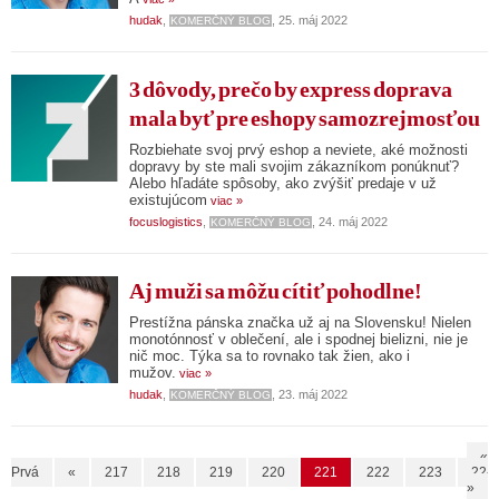
hudak
,
, 25. máj 2022
KOMERČNÝ BLOG
3 dôvody, prečo by express doprava
mala byť pre eshopy samozrejmosťou
Rozbiehate svoj prvý eshop a neviete, aké možnosti
dopravy by ste mali svojim zákazníkom ponúknuť?
Alebo hľadáte spôsoby, ako zvýšiť predaje v už
existujúcom
viac »
focuslogistics
,
, 24. máj 2022
KOMERČNÝ BLOG
Aj muži sa môžu cítiť pohodlne!
Prestížna pánska značka už aj na Slovensku! Nielen
monotónnosť v oblečení, ale i spodnej bielizni, nie je
nič moc. Týka sa to rovnako tak žien, ako i
mužov.
viac »
hudak
,
, 23. máj 2022
KOMERČNÝ BLOG
«
Prvá
«
217
218
219
220
221
222
223
224
»