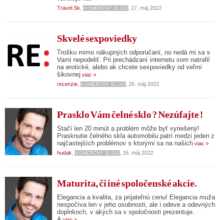
Travel.Sk
,
, 27. máj 2022
KOMERČNÝ BLOG
Skvelé sexpoviedky
Trošku mimo nákupných odporúčaní, no nedá mi sa s
Vami nepodeliť. Pri prechádzaní internetu som natrafil
na erotické, alebo ak chcete sexpoviedky od veľmi
šikovnej
viac »
recenzie
,
, 26. máj 2022
KOMERČNÝ BLOG
Prasklo Vám čelné sklo ? Nezúfajte !
Stačí len 20 minút a problém môže byť vyriešený!
Prasknutie čelného skla automobilu patrí medzi jeden z
najčastejších problémov s ktorými sa na našich
viac »
hudak
,
, 26. máj 2022
KOMERČNÝ BLOG
Maturita, či iné spoločenské akcie.
Elegancia a kvalita, za prijateľnú cenu! Elegancia muža
nespočíva len v jeho osobnosti, ale i odeve a odevných
doplnkoch, v akých sa v spoločnosti prezentuje.
A
viac »