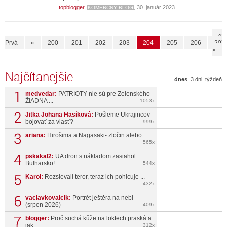
topblogger
,
, 30. január 2023
KOMERČNÝ BLOG
«
Prvá
«
200
201
202
203
204
205
206
207
»
Najčítanejšie
dnes
3 dni
týždeň
medvedar:
PATRIOTY nie sú pre Zelenského
ŽIADNA ...
1053x
Jitka Johana Hasíková:
Pošleme Ukrajincov
bojovať za vlasť?
999x
ariana:
Hirošima a Nagasaki- zločin alebo ...
565x
pskakal2:
UA dron s nákladom zasiahol
Bulharsko!
544x
Karol:
Rozsievali teror, teraz ich pohlcuje ...
432x
vaclavkovalcik:
Portrét ještěra na nebi
(srpen 2026)
409x
blogger:
Proč suchá kůže na loktech praská a
jak ...
312x