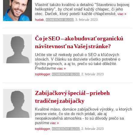
Vlastniť takúto kvalitnú a detailnú "Stavebnicu bojovej
helikoptéry", by chcel snáď každý chlapec, či jeho
otec. Darček, ktorý poteší každé chlapčenské,
viac »
hudak
,
, 3. február 2023
KOMERČNÝ BLOG
Čo je SEO – ako budovať organickú
návštevnosť na Vašej stránke?
Určite ste už niekedy počuli o SEO a kľúčových
slovách. V článku sa dozviete všetko potrebné o
týchto pojmoch, a aj to, prečo sú také dôležité.
Predstavme
viac »
topblogger
,
, 2. február 2023
KOMERČNÝ BLOG
Zabíjačkový špeciál – priebeh
tradičnej zabíjačky
Kvalitné mäso, domáce zabíjačkové výrobky, u ktorých
presne viete, čo ste do nich pridali, ale aj
neopakovateľná atmosféra - to sú dôvody prečo sa
pustíme
viac »
topblogger
,
, 2. február 2023
KOMERČNÝ BLOG