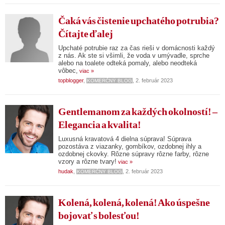
Čaká vás čistenie upchatého potrubia?
Čítajte ďalej
Upchaté potrubie raz za čas rieši v domácnosti každý
z nás. Ak ste si všimli, že voda v umývadle, sprche
alebo na toalete odteká pomaly, alebo neodteká
vôbec,
viac »
topblogger
,
, 2. február 2023
KOMERČNÝ BLOG
Gentlemanom za každých okolností! –
Elegancia a kvalita!
Luxusná kravatová 4 dielna súprava! Súprava
pozostáva z viazanky, gombíkov, ozdobnej ihly a
ozdobnej ckovky. Rôzne súpravy rôzne farby, rôzne
vzory a rôzne tvary!
viac »
hudak
,
, 2. február 2023
KOMERČNÝ BLOG
Kolená, kolená, kolená! Ako úspešne
bojovať s bolesťou!