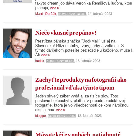
takýto dream job dáva Veronika Remišová ľuďom, ktorí
pracujú,
viac »
Martin Dorčák
,
, 14. február 2023
KOMERČNÝ BLOG
Niečo vkusné pre pánov!
Prestížna pánska značka "JockMail" už aj na
Slovensku! Rôzne strihy, tvary, farby a veľkosti. S
týmto darčekom potešíte bez rozdielu každého, muža !
Ak
viac »
hudak
,
, 13. február 2023
KOMERČNÝ BLOG
Zachyťte produkty na fotografii ako
profesionál vďaka týmto tipom
Jeden skvelý záber vydá aj za tisíce slov. Toto
príslovie bezpochyby platí aj v prípade produktovej
fotografie, ktorá je vo všeobecnosti celkom náročnou
disciplínou.
viac »
blogger
,
, 12. február 2023
KOMERČNÝ BLOG
Mávate kŕče v nohách, natiahnuté