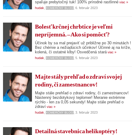
spaľuje prebytočný tuk! 100% prírodné rastlinné
viac »
hudak
,
, 6. február 2023
KOMERČNÝ BLOG
Bolesť krčnej chrbtice je veľmi
nepríjemná. – Ako si pomôcť?
Účinok by sa mal prejaviť už približne po 30 minutách !
Bez chémie a nežiadúcich účinkov! Účinné aj na kríže,
kolená, či ostatné kĺby! Osvedčená stará
viac »
hudak
,
, 5. február 2023
KOMERČNÝ BLOG
Majte stály prehľad o zdraví svojej
rodiny, či zamestnancov!
Majte stále prehľad o zdraví rodiny, či zamestnancov!
Nástenný bezdotykový teplomer! Meranie extrémne
rýchlo - len za 0,05 sekundy! Majte stále prehľad o
zdraví
viac »
hudak
,
, 3. február 2023
KOMERČNÝ BLOG
Detailná stavebnica helikoptéry!