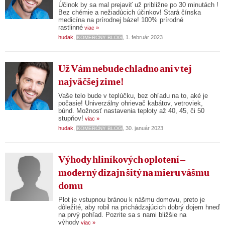
Účinok by sa mal prejaviť už približne po 30 minutách !
Bez chémie a nežiadúcich účinkov! Stará čínska
medicína na prírodnej báze! 100% prírodné
rastlinné
viac »
hudak
,
, 1. február 2023
KOMERČNÝ BLOG
Už Vám nebude chladno ani v tej
najväčšej zime!
Vaše telo bude v teplúčku, bez ohľadu na to, aké je
počasie! Univerzálny ohrievač kabátov, vetroviek,
búnd. Možnosť nastavenia teploty až 40, 45, či 50
stupňov!
viac »
hudak
,
, 30. január 2023
KOMERČNÝ BLOG
Výhody hliníkových oplotení –
moderný dizajn šitý na mieru vášmu
domu
Plot je vstupnou bránou k nášmu domovu, preto je
dôležité, aby robil na prichádzajúcich dobrý dojem hneď
na prvý pohľad. Pozrite sa s nami bližšie na
výhody
viac »