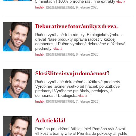
5 minutách ! 100% prírodné rastlinné extrakty
viac »
hudak
,
, 9. február 2023
KOMERČNÝ BLOG
Dekoratívne fotorámiky z dreva.
Ručne vyrábané foto rámiky. Ekologická výroba z
dreva! Naše produkty spravia radosť v každej
domácnosti! Ručne vyrábané dekoračné a úžitkové
predmety.
viac »
hudak
,
, 8. február 2023
KOMERČNÝ BLOG
Skrášlite si svoju domácnosť!
Ručne vyrábané dekoračné a úžitkové predmety.
Vyrobíme takmer všetko od hračiek po úžitkové
predmety! Vyrábame pre školy, predajcov, či
domácnosti! Ekologická
viac »
hudak
,
, 7. február 2023
KOMERČNÝ BLOG
Ach tie kilá!
Pomáha pri udržaní štíhlej línie! Pomáha vylučovať
vlhkosť a toxíny z tela! Preniká do pokožky a rýchlo