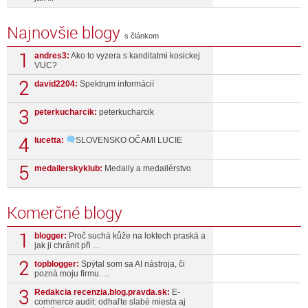
Najnovšie blogy
s článkom
andres3:
Ako to vyzera s kanditatmi kosickej
VUC?
david2204:
Spektrum informácií
peterkucharcik:
peterkucharcik
lucetta:
SLOVENSKO OČAMI LUCIE
medailerskyklub:
Medaily a medailérstvo
Komerčné blogy
blogger:
Proč suchá kůže na loktech praská a
jak ji chránit při ...
topblogger:
Spýtal som sa AI nástroja, či
pozná moju firmu. ...
Redakcia recenzia.blog.pravda.sk:
E-
commerce audit: odhaľte slabé miesta aj