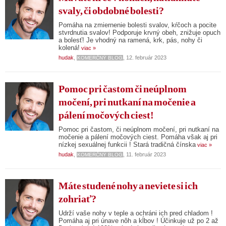
svaly, či obdobné bolesti?
Pomáha na zmiernenie bolesti svalov, kŕčoch a pocite
stvrdnutia svalov! Podporuje krvný obeh, znižuje opuch
a bolesť! Je vhodný na ramená, krk, pás, nohy či
kolená!
viac »
hudak
,
, 12. február 2023
KOMERČNÝ BLOG
Pomoc pri častom či neúplnom
močení, pri nutkaní na močenie a
pálení močových ciest!
Pomoc pri častom, či neúplnom močení, pri nutkaní na
močenie a pálení močových ciest. Pomáha však aj pri
nízkej sexuálnej funkcii ! Stará tradičná čínska
viac »
hudak
,
, 11. február 2023
KOMERČNÝ BLOG
Máte studené nohy a neviete si ich
zohriať?
Udrží vaše nohy v teple a ochráni ich pred chladom !
Pomáha aj pri únave nôh a kĺbov ! Účinkuje už po 2 až