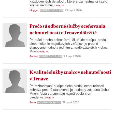
každodenných detailoch, ktoré si zamestnanci často
ani neuvedomujú.
viac »
blogger
,
, 29. apríl 2026
KOMERČNÝ BLOG
Prečo sú odborné služby oceňovania
nehnuteľností v Trnave dôležité
Pri práci s nehnuteľnosťami, či už ide o kúpu, predaj
alebo riešenie majetkových vzťahov, je presné
stanovenie hodnoty jedným z najdôležitejších krokov.
Mnoho
viac »
Andrej
,
, 29. apríl 2026
KOMERČNÝ BLOG
Kvalitné služby znalcov nehnuteľností
v Trnave
Pri rozhodovaní o kúpe alebo predaji nehnuteľnosti
zohráva presné stanovenie jej hodnoty zásadnú úlohu.
Mnohí ľudia sa orientujú najmä podľa cien
uvedených
viac »
Peter
,
, 29. apríl 2026
KOMERČNÝ BLOG