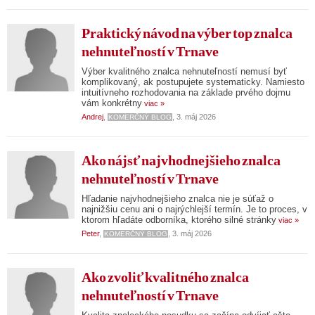
Praktický návod na výber top znalca
nehnuteľností v Trnave
Výber kvalitného znalca nehnuteľností nemusí byť
komplikovaný, ak postupujete systematicky. Namiesto
intuitívneho rozhodovania na základe prvého dojmu
vám konkrétny
viac »
Andrej
,
, 3. máj 2026
KOMERČNÝ BLOG
Ako nájsť najvhodnejšieho znalca
nehnuteľností v Trnave
Hľadanie najvhodnejšieho znalca nie je súťaž o
najnižšiu cenu ani o najrýchlejší termín. Je to proces, v
ktorom hľadáte odborníka, ktorého silné stránky
viac »
Peter
,
, 3. máj 2026
KOMERČNÝ BLOG
Ako zvoliť kvalitného znalca
nehnuteľností v Trnave