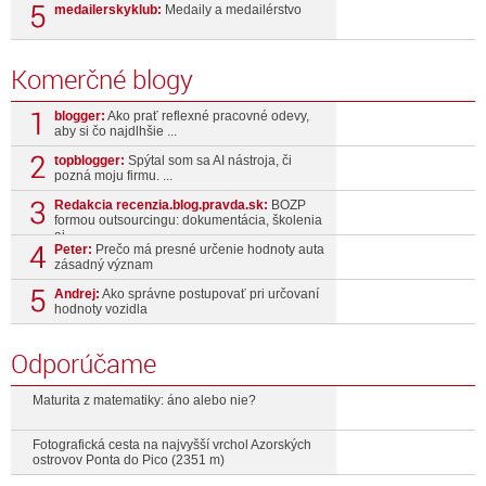
medailerskyklub:
Medaily a medailérstvo
Komerčné blogy
blogger:
Ako prať reflexné pracovné odevy,
aby si čo najdlhšie ...
topblogger:
Spýtal som sa AI nástroja, či
pozná moju firmu. ...
Redakcia recenzia.blog.pravda.sk:
BOZP
formou outsourcingu: dokumentácia, školenia
aj ...
Peter:
Prečo má presné určenie hodnoty auta
zásadný význam
Andrej:
Ako správne postupovať pri určovaní
hodnoty vozidla
Odporúčame
Maturita z matematiky: áno alebo nie?
Fotografická cesta na najvyšší vrchol Azorských
ostrovov Ponta do Pico (2351 m)