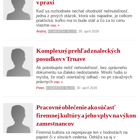
v praxi
Keď sa rozhodnete nechať ohodnotiť nehnuteľnosť,
jedna z prvých otázok, ktorá vás napadne, je celkom
praktická: koľko ma to bude stáť a čo za tú cenu
vlastne
viac »
Andrej
,
, 30. apríl 2026
KOMERČNÝ BLOG
Komplexný prehľad znaleckých
posudkov v Trnave
Ak potrebujete riešiť nehnuteľnosť, bez správneho
dokumentu sa ďaleko nedostanete. Mnohí ľudia si
myslia, že stačí orientačný odhad - no pri závažných
právnych
viac »
Peter
,
, 30. apríl 2026
KOMERČNÝ BLOG
Pracovné oblečenie ako súčasť
firemnej kultúry a jeho vplyv na výkon
zamestnancov
Firemná kultúra sa neprejavuje len v hodnotách na
papieri či v slovách vedenia. Odráža sa aj v