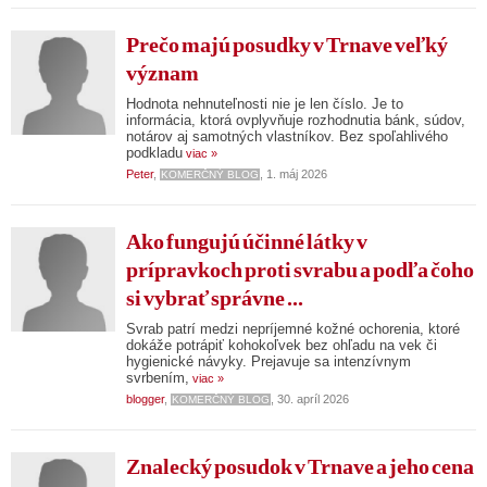
Prečo majú posudky v Trnave veľký
význam
Hodnota nehnuteľnosti nie je len číslo. Je to
informácia, ktorá ovplyvňuje rozhodnutia bánk, súdov,
notárov aj samotných vlastníkov. Bez spoľahlivého
podkladu
viac »
Peter
,
, 1. máj 2026
KOMERČNÝ BLOG
Ako fungujú účinné látky v
prípravkoch proti svrabu a podľa čoho
si vybrať správne ...
Svrab patrí medzi nepríjemné kožné ochorenia, ktoré
dokáže potrápiť kohokoľvek bez ohľadu na vek či
hygienické návyky. Prejavuje sa intenzívnym
svrbením,
viac »
blogger
,
, 30. apríl 2026
KOMERČNÝ BLOG
Znalecký posudok v Trnave a jeho cena