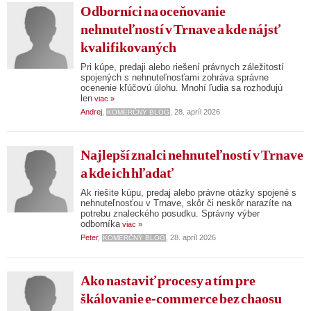
Odborníci na oceňovanie
nehnuteľností v Trnave a kde nájsť
kvalifikovaných
Pri kúpe, predaji alebo riešení právnych záležitostí
spojených s nehnuteľnosťami zohráva správne
ocenenie kľúčovú úlohu. Mnohí ľudia sa rozhodujú
len
viac »
Andrej
,
, 28. apríl 2026
KOMERČNÝ BLOG
Najlepší znalci nehnuteľností v Trnave
a kde ich hľadať
Ak riešite kúpu, predaj alebo právne otázky spojené s
nehnuteľnosťou v Trnave, skôr či neskôr narazíte na
potrebu znaleckého posudku. Správny výber
odborníka
viac »
Peter
,
, 28. apríl 2026
KOMERČNÝ BLOG
Ako nastaviť procesy a tím pre
škálovanie e-commerce bez chaosu