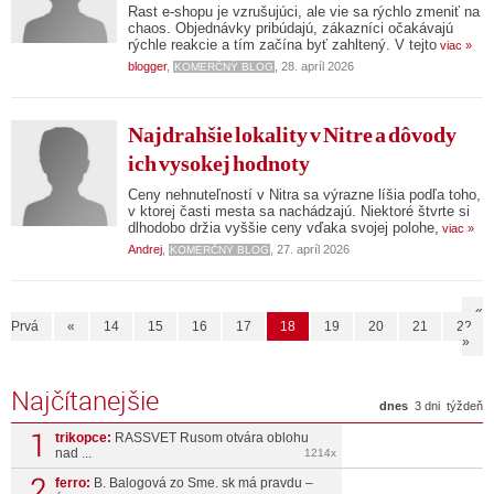
Rast e-shopu je vzrušujúci, ale vie sa rýchlo zmeniť na
chaos. Objednávky pribúdajú, zákazníci očakávajú
rýchle reakcie a tím začína byť zahltený. V tejto
viac »
blogger
,
, 28. apríl 2026
KOMERČNÝ BLOG
Najdrahšie lokality v Nitre a dôvody
ich vysokej hodnoty
Ceny nehnuteľností v Nitra sa výrazne líšia podľa toho,
v ktorej časti mesta sa nachádzajú. Niektoré štvrte si
dlhodobo držia vyššie ceny vďaka svojej polohe,
viac »
Andrej
,
, 27. apríl 2026
KOMERČNÝ BLOG
«
Prvá
«
14
15
16
17
18
19
20
21
22
»
Najčítanejšie
dnes
3 dni
týždeň
trikopce:
RASSVET Rusom otvára oblohu
nad ...
1214x
ferro:
B. Balogová zo Sme. sk má pravdu –