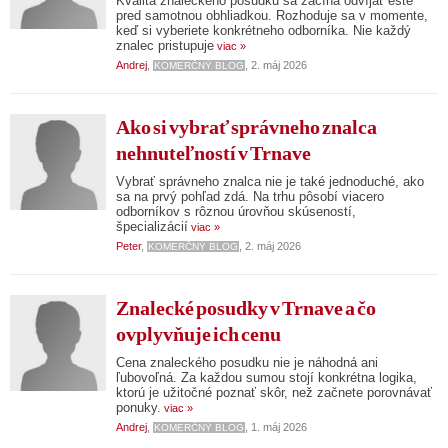
Kvalita znaleckého posudku sa začína odvíjať ešte
pred samotnou obhliadkou. Rozhoduje sa v momente,
keď si vyberiete konkrétneho odborníka. Nie každý
znalec pristupuje
viac »
Andrej
,
, 2. máj 2026
KOMERČNÝ BLOG
Ako si vybrať správneho znalca
nehnuteľností v Trnave
Vybrať správneho znalca nie je také jednoduché, ako
sa na prvý pohľad zdá. Na trhu pôsobí viacero
odborníkov s rôznou úrovňou skúseností,
špecializácií
viac »
Peter
,
, 2. máj 2026
KOMERČNÝ BLOG
Znalecké posudky v Trnave a čo
ovplyvňuje ich cenu
Cena znaleckého posudku nie je náhodná ani
ľubovoľná. Za každou sumou stojí konkrétna logika,
ktorú je užitočné poznať skôr, než začnete porovnávať
ponuky.
viac »
Andrej
,
, 1. máj 2026
KOMERČNÝ BLOG