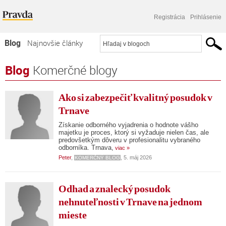
Registrácia
Prihlásenie
Blog
Najnovšie články
Najčítanejšie články
Blog
Komerčné blogy
Najkomentovanejšie články
Ako si zabezpečiť kvalitný posudok v
Zoznam blogov
Trnave
Komerčné blogy
Získanie odborného vyjadrenia o hodnote vášho
majetku je proces, ktorý si vyžaduje nielen čas, ale
predovšetkým dôveru v profesionalitu vybraného
odborníka. Trnava,
viac »
Peter
,
, 5. máj 2026
KOMERČNÝ BLOG
Odhad a znalecký posudok
nehnuteľnosti v Trnave na jednom
mieste