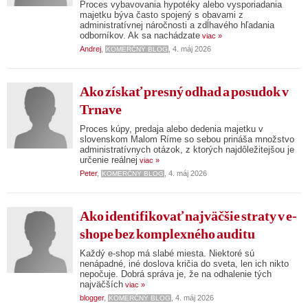
Proces vybavovania hypotéky alebo vysporiadania
majetku býva často spojený s obavami z
administratívnej náročnosti a zdĺhavého hľadania
odborníkov. Ak sa nachádzate
viac »
Andrej
,
, 4. máj 2026
KOMERČNÝ BLOG
Ako získať presný odhad a posudok v
Trnave
Proces kúpy, predaja alebo dedenia majetku v
slovenskom Malom Ríme so sebou prináša množstvo
administratívnych otázok, z ktorých najdôležitejšou je
určenie reálnej
viac »
Peter
,
, 4. máj 2026
KOMERČNÝ BLOG
Ako identifikovať najväčšie straty v e-
shope bez komplexného auditu
Každý e-shop má slabé miesta. Niektoré sú
nenápadné, iné doslova kričia do sveta, len ich nikto
nepočuje. Dobrá správa je, že na odhalenie tých
najväčších
viac »
blogger
,
, 4. máj 2026
KOMERČNÝ BLOG