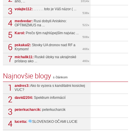
áno, ...
1014x
volajte112:
. . . . . . toto je Váš názor ( ...
538x
medvedar:
Rusi dobyli Aniskino:
OPTIMIZMUS na ...
522x
Karol:
Prečo tým najhlúpejším najviac ...
508x
pskakal2:
Stovky UA dronov nad RF a
Krymom!
466x
michalik11:
Ruské útoky na ukrajinské
prístavy ako ...
460x
Najnovšie blogy
s článkom
andres3:
Ako to vyzera s kanditatmi kosickej
VUC?
david2204:
Spektrum informácií
peterkucharcik:
peterkucharcik
lucetta:
SLOVENSKO OČAMI LUCIE