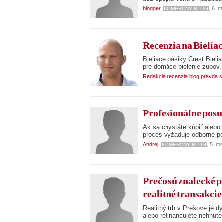
blogger
,
, 6. 
KOMERČNÝ BLOG
Recenzia na Bieliac
Bieliace pásiky Crest ​Bie
pre domáce bielenie zubov.
Redakcia recenzia.blog.pravda.
Profesionálne posu
Ak sa chystáte kúpiť alebo 
proces vyžaduje odborné po
Andrej
,
, 5. m
KOMERČNÝ BLOG
Prečo sú znalecké 
realitné transakci
Realitný trh v Prešove je 
alebo refinancujete nehnut