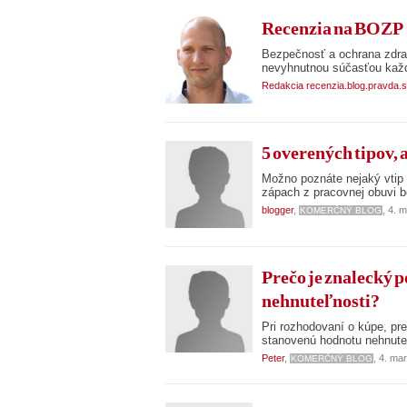
Recenzia na BOZP
Bezpečnosť a ochrana zdrav
nevyhnutnou súčasťou každ
Redakcia recenzia.blog.pravda.
5 overených tipov,
Možno poznáte nejaký vtip o
zápach z pracovnej obuvi be
blogger
,
, 4. 
KOMERČNÝ BLOG
Prečo je znalecký 
nehnuteľnosti?
Pri rozhodovaní o kúpe, pre
stanovenú hodnotu nehnuteľ
Peter
,
, 4. ma
KOMERČNÝ BLOG