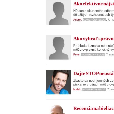
Ako efektívne nájs
Hľadanie skúseného odborn
dôležitých rozhodnutiach tý
Andrej
,
, 7. m
KOMERČNÝ BLOG
Ako vybrať správne
Pri hľadaní znalca nehnuteľ
môžu ovplyvniť konečný vý
Peter
,
, 7. ma
KOMERČNÝ BLOG
Dajte STOP neustále
Zbavte sa nepríjemných zvu
pískanie v ušiach môžu ovp
hudak
,
, 7. m
KOMERČNÝ BLOG
Recenzia na bieliac