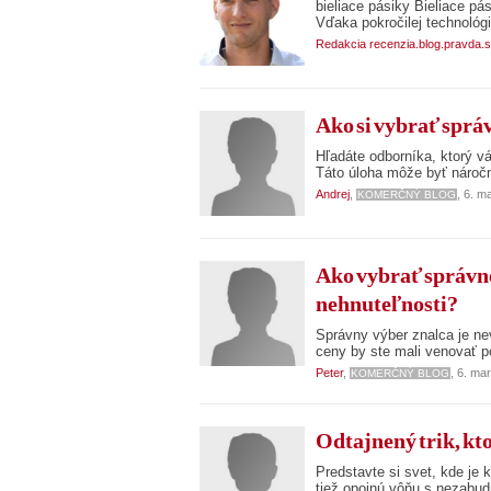
bieliace pásiky Bieliace p
Vďaka pokročilej technológi
Redakcia recenzia.blog.pravda.
Ako si vybrať správ
Hľadáte odborníka, ktorý v
Táto úloha môže byť náročn
Andrej
,
, 6. m
KOMERČNÝ BLOG
Ako vybrať správne
nehnuteľnosti?
Správny výber znalca je n
ceny by ste mali venovať p
Peter
,
, 6. ma
KOMERČNÝ BLOG
Odtajnený trik, kt
Predstavte si svet, kde je 
tiež opojnú vôňu s nezabud