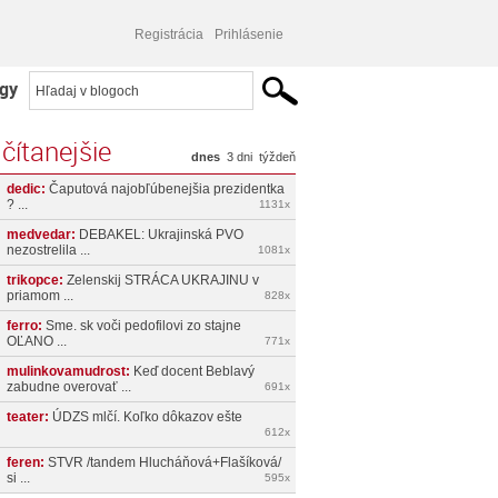
Registrácia
Prihlásenie
gy
čítanejšie
dnes
3 dni
týždeň
dedic:
Čaputová najobľúbenejšia prezidentka
? ...
1131x
medvedar:
DEBAKEL: Ukrajinská PVO
nezostrelila ...
1081x
trikopce:
Zelenskij STRÁCA UKRAJINU v
priamom ...
828x
ferro:
Sme. sk voči pedofilovi zo stajne
OĽANO ...
771x
mulinkovamudrost:
Keď docent Beblavý
zabudne overovať ...
691x
teater:
ÚDZS mlčí. Koľko dôkazov ešte
612x
feren:
STVR /tandem Hlucháňová+Flašíková/
si ...
595x