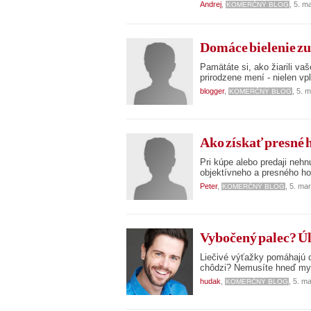
Andrej
,
, 5. m
KOMERČNÝ BLOG
Domáce bielenie zu
Pamätáte si, ako žiarili v
prirodzene mení - nielen vp
blogger
,
, 5. 
KOMERČNÝ BLOG
Ako získať presné 
Pri kúpe alebo predaji nehn
objektívneho a presného ho
Peter
,
, 5. ma
KOMERČNÝ BLOG
Vybočený palec? Úľ
Liečivé výťažky pomáhajú od
chôdzi? Nemusíte hneď mys
hudak
,
, 5. m
KOMERČNÝ BLOG