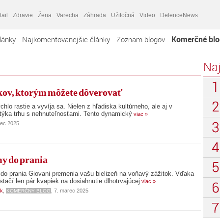
tail
Zdravie
Žena
Varecha
Záhrada
Užitočná
Video
DefenceNews
Komerčné blo
lánky
Najkomentovanejšie články
Zoznam blogov
Naj
kov, ktorým môžete dôverovať
hlo rastie a vyvíja sa. Nielen z hľadiska kultúrneho, ale aj v
 týka trhu s nehnuteľnosťami. Tento dynamický
viac »
rec 2025
y do prania
do prania Giovani premenia vašu bielizeň na voňavý zážitok. Vďaka
tačí len pár kvapiek na dosiahnutie dlhotrvajúcej
viac »
sk
,
, 7. marec 2025
KOMERČNÝ BLOG