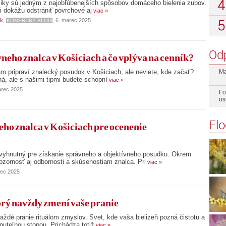
ásiky sú jedným z najobľúbenejších spôsobov domáceho bielenia zubov.
i dokážu odstrániť povrchové aj
viac »
sk
,
, 6. marec 2025
KOMERČNÝ BLOG
Od
neho znalca v Košiciach a čo vplýva na cenník?
ám pripraví znalecký posudok v Košiciach, ale neviete, kde začať?
Ma
á, ale s našimi tipmi budete schopní
viac »
arec 2025
Fo
os
Fl
ho znalca v Košiciach pre ocenenie
evyhnutný pre získanie správneho a objektívneho posudku. Okrem
ozornosť aj odbornosti a skúsenostiam znalca. Pri
viac »
rec 2025
orý navždy zmení vaše pranie
každé pranie rituálom zmyslov. Svet, kde vaša bielizeň pozná čistotu a
nuteľnou stopou. Prichádza totiž
viac »