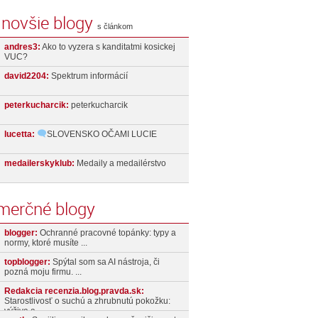
jnovšie blogy
s článkom
andres3:
Ako to vyzera s kanditatmi kosickej
VUC?
david2204:
Spektrum informácií
peterkucharcik:
peterkucharcik
lucetta:
SLOVENSKO OČAMI LUCIE
medailerskyklub:
Medaily a medailérstvo
merčné blogy
blogger:
Ochranné pracovné topánky: typy a
normy, ktoré musíte ...
topblogger:
Spýtal som sa AI nástroja, či
pozná moju firmu. ...
Redakcia recenzia.blog.pravda.sk:
Starostlivosť o suchú a zhrubnutú pokožku:
výživa a ...