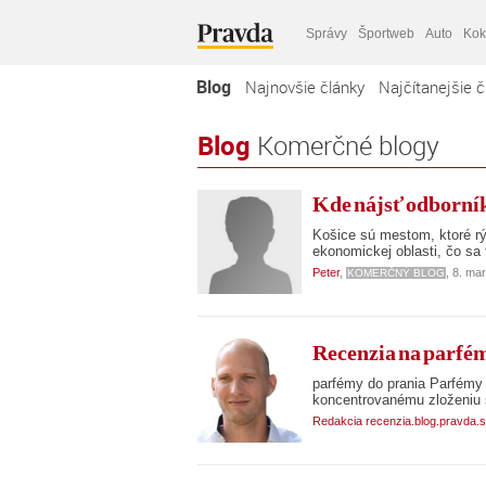
Správy
Športweb
Auto
Kok
Blog
Najnovšie články
Najčítanejšie č
Blog
Komerčné blogy
Kde nájsť odborní
Košice sú mestom, ktoré rýc
ekonomickej oblasti, čo sa
Peter
,
, 8. ma
KOMERČNÝ BLOG
Recenzia na parfém
parfémy do prania Parfémy 
koncentrovanému zloženiu s
Redakcia recenzia.blog.pravda.