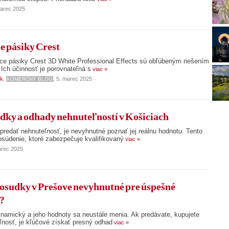
marec 2025
e pásiky Crest
liace pásiky Crest 3D White Professional Effects sú obľúbeným riešením
 Ich účinnosť je porovnateľná s
viac »
sk
,
, 5. marec 2025
KOMERČNÝ BLOG
dky a odhady nehnuteľností v Košiciach
predať nehnuteľnosť, je nevyhnutné poznať jej reálnu hodnotu. Tento
súdenie, ktoré zabezpečuje kvalifikovaný
viac »
arec 2025
posudky v Prešove nevyhnutné pre úspešné
e?
dynamický a jeho hodnoty sa neustále menia. Ak predávate, kupujete
eľnosť, je kľúčové získať presný odhad
viac »