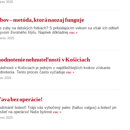
arec 2025
bov – metóda, ktorá naozaj funguje
aše zuby na detských fotkách? S pribúdajúcim vekom sa však ich odtieň
lyvom životného štýlu. Napriek dôkladnej
viac »
marec 2025
hodnotenie nehnuteľnosti v Košiciach
uteľnosti v Košiciach je jedným z najdôležitejších krokov získanie
dnotenia. Tento proces často vyžaduje
viac »
rec 2025
ava bez operácie!
strániť bolesť! Trápi vás vybočený palec (hallux valgus) a bolesť pri
lieť na operáciu! Naše bylinné
viac »
arec 2025