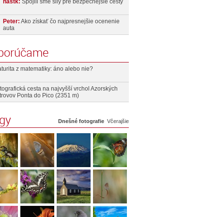
nastk:
Spojili sme sily pre bezpečnejšie cesty
Peter:
Ako získať čo najpresnejšie ocenenie
auta
porúčame
turita z matematiky: áno alebo nie?
tografická cesta na najvyšší vrchol Azorských
trovov Ponta do Pico (2351 m)
ogy
Dnešné fotografie
Včerajšie