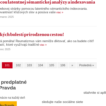
ou latentnej sémantickej analýzy a indexovania
j webovej stránky pomocou latentného sémantického indexovania.
elevantnosť kľúčových slov a posúva vaše
viac »
. marec 2025
kých bolestí prirodzenou cestou!
torá pomáha! Reumatizmus vám nemôže diktovať, ako sa budete cítiť!
stí, ktoré využívajú tradičné
viac »
arec 2025
101
102
103
104
105
106
»
Posledná »
 predplatné
Pravda
stiahnite si ap
ormácie na každý deň
sledujte naše sociálne siete
íka Pravda