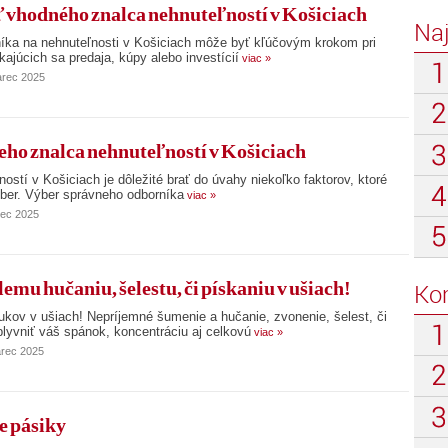
ť vhodného znalca nehnuteľností v Košiciach
Na
íka na nehnuteľnosti v Košiciach môže byť kľúčovým krokom pri
kajúcich sa predaja, kúpy alebo investícií
viac »
arec 2025
ho znalca nehnuteľností v Košiciach
ností v Košiciach je dôležité brať do úvahy niekoľko faktorov, ktoré
ber. Výber správneho odborníka
viac »
rec 2025
mu hučaniu, šelestu, či pískaniu v ušiach!
Ko
kov v ušiach! Nepríjemné šumenie a hučanie, zvonenie, šelest, či
lyvniť váš spánok, koncentráciu aj celkovú
viac »
arec 2025
e pásiky