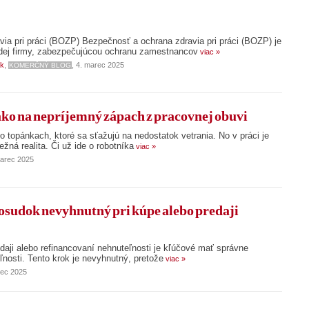
ia pri práci (BOZP) ​Bezpečnosť a ochrana zdravia pri práci (BOZP) je
ej firmy, zabezpečujúcou ochranu zamestnancov
viac »
sk
,
, 4. marec 2025
KOMERČNÝ BLOG
 ako na nepríjemný zápach z pracovnej obuvi
 topánkach, ktoré sa sťažujú na nedostatok vetrania. No v práci je
žná realita. Či už ide o robotníka
viac »
marec 2025
posudok nevyhnutný pri kúpe alebo predaji
daji alebo refinancovaní nehnuteľnosti je kľúčové mať správne
nosti. Tento krok je nevyhnutný, pretože
viac »
rec 2025