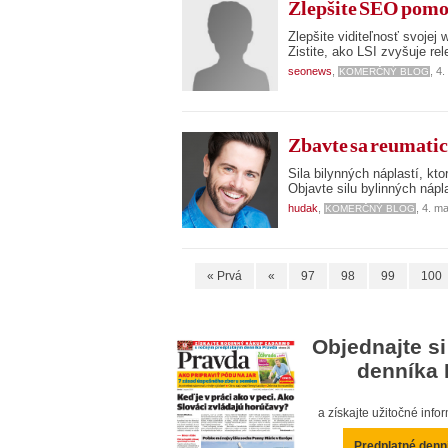
Zlepšite SEO pomoc
Zlepšite viditeľnosť svoje
Zistite, ako LSI zvyšuje r
seonews
,
, 4
KOMERČNÝ BLOG
Zbavte sa reumatic
Sila bilynných náplastí, k
Objavte silu bylinných nápla
hudak
,
, 4. m
KOMERČNÝ BLOG
« Prvá
«
97
98
99
100
Objednajte si
denníka 
a získajte užitočné inf
Predplatné denn