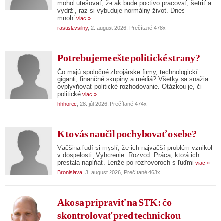
mohol utešovať, že ak bude poctivo pracovať, šetriť a
vydrží, raz si vybuduje normálny život. Dnes
mnohí
viac »
rastislavsilny
, 2. august 2026, Prečítané 478x
Potrebujeme ešte politické strany?
Čo majú spoločné zbrojárske firmy, technologickí
giganti, finančné skupiny a médiá? Všetky sa snažia
ovplyvňovať politické rozhodovanie. Otázkou je, či
politické
viac »
hhhorec
, 28. júl 2026, Prečítané 474x
Kto vás naučil pochybovať o sebe?
Väčšina ľudí si myslí, že ich najväčší problém vznikol
v dospelosti. Vyhorenie. Rozvod. Práca, ktorá ich
prestala napĺňať. Lenže po rozhovoroch s ľuďmi
viac »
Bronislava
, 3. august 2026, Prečítané 463x
Ako sa pripraviť na STK: čo
skontrolovať pred technickou