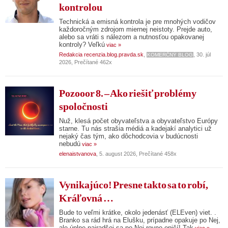
kontrolou
Technická a emisná kontrola je pre mnohých vodičov
každoročným zdrojom miernej neistoty. Prejde auto,
alebo sa vráti s nálezom a nutnosťou opakovanej
kontroly? Veľkú
viac »
Redakcia recenzia.blog.pravda.sk
,
, 30. júl
KOMERČNÝ BLOG
2026, Prečítané 462x
Pozooor 8. – Ako riešiť problémy
spoločnosti
Nuž, klesá počet obyvateľstva a obyvateľstvo Európy
starne. Tu nás strašia médiá a kadejakí analytici už
nejaký čas tým, ako dôchodcovia v budúcnosti
nebudú
viac »
elenaistvanova
, 5. august 2026, Prečítané 458x
Vynikajúco! Presne takto sa to robí,
Kráľovná …
Bude to veľmi krátke, okolo jedenásť (ELEven) viet. .
Branko sa rád hrá na Elušku, prípadne opakuje po Nej,
ale úplne najradšej sa po Nej rovno opičí! Tak