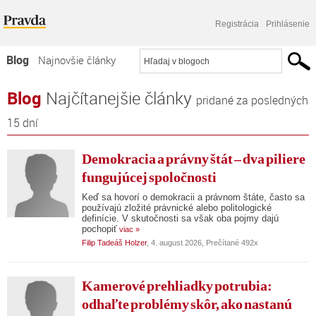
Registrácia
Prihlásenie
Blog
Najnovšie články
Najčítanejšie články
Blog
Najčítanejšie články
pridané za posledných
Najkomentovanejšie články
15 dní
Zoznam blogov
Demokracia a právny štát – dva piliere
Komerčné blogy
fungujúcej spoločnosti
Keď sa hovorí o demokracii a právnom štáte, často sa
používajú zložité právnické alebo politologické
definície. V skutočnosti sa však oba pojmy dajú
pochopiť
viac »
Filip Tadeáš Holzer
, 4. august 2026, Prečítané 492x
Kamerové prehliadky potrubia:
odhaľte problémy skôr, ako nastanú