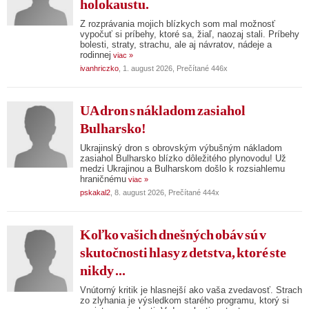
holokaustu.
Z rozprávania mojich blízkych som mal možnosť
vypočuť si príbehy, ktoré sa, žiaľ, naozaj stali. Príbehy
bolesti, straty, strachu, ale aj návratov, nádeje a
rodinnej
viac »
ivanhriczko
, 1. august 2026, Prečítané 446x
UA dron s nákladom zasiahol
Bulharsko!
Ukrajinský dron s obrovským výbušným nákladom
zasiahol Bulharsko blízko dôležitého plynovodu! Už
medzi Ukrajinou a Bulharskom došlo k rozsiahlemu
hraničnému
viac »
pskakal2
, 8. august 2026, Prečítané 444x
Koľko vašich dnešných obáv sú v
skutočnosti hlasy z detstva, ktoré ste
nikdy ...
Vnútorný kritik je hlasnejší ako vaša zvedavosť. Strach
zo zlyhania je výsledkom starého programu, ktorý si