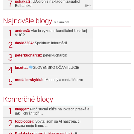
pskakal2:
UA dron s nákladom zasiahol
Bulharsko!
394x
Najnovšie blogy
s článkom
andres3:
Ako to vyzera s kanditatmi kosickej
VUC?
david2204:
Spektrum informácií
peterkucharcik:
peterkucharcik
lucetta:
SLOVENSKO OČAMI LUCIE
medailerskyklub:
Medaily a medailérstvo
Komerčné blogy
blogger:
Proč suchá kůže na loktech praská a
jak ji chránit při ...
topblogger:
Spýtal som sa AI nástroja, či
pozná moju firmu. ...
Redakcia recenzia.blog.pravda.sk:
E-