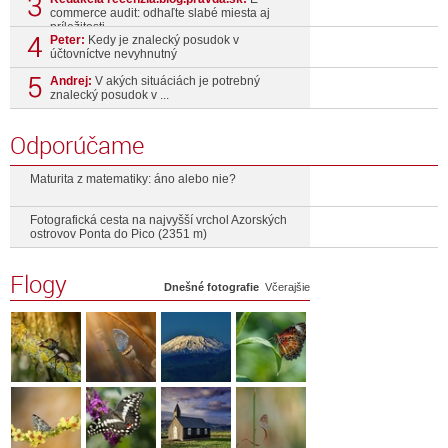
commerce audit: odhaľte slabé miesta aj
príležitosti ...
Peter:
Kedy je znalecký posudok v
účtovníctve nevyhnutný
Andrej:
V akých situáciách je potrebný
znalecký posudok v ...
Odporúčame
Maturita z matematiky: áno alebo nie?
Fotografická cesta na najvyšší vrchol Azorských
ostrovov Ponta do Pico (2351 m)
Flogy
Dnešné fotografie
Včerajšie