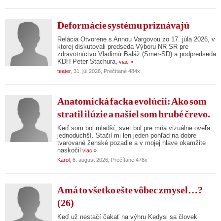
Deformácie systému priznávajú
Relácia Otvorene s Annou Vargovou zo 17. júla 2026, v
ktorej diskutovali predseda Výboru NR SR pre
zdravotníctvo Vladimír Baláž (Smer-SD) a podpredseda
KDH Peter Stachura,
viac »
teater
, 31. júl 2026, Prečítané 484x
Anatomická facka evolúcii: Ako som
stratil ilúzie a našiel som hrubé črevo.
Keď som bol mladší, svet bol pre mňa vizuálne oveľa
jednoduchší. Stačil mi len jeden pohľad na dobre
tvarované ženské pozadie a v mojej hlave okamžite
naskočil
viac »
Karol
, 6. august 2026, Prečítané 478x
A má to všetko ešte vôbec zmysel…?
(26)
Keď už nestačí čakať na výhru Kedysi sa človek