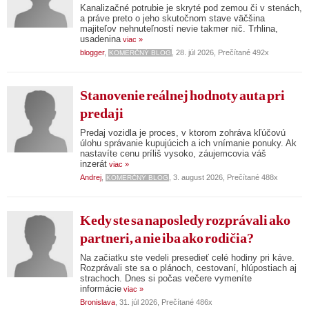
Kanalizačné potrubie je skryté pod zemou či v stenách,
a práve preto o jeho skutočnom stave väčšina
majiteľov nehnuteľností nevie takmer nič. Trhlina,
usadenina
viac »
blogger
,
, 28. júl 2026, Prečítané 492x
KOMERČNÝ BLOG
Stanovenie reálnej hodnoty auta pri
predaji
Predaj vozidla je proces, v ktorom zohráva kľúčovú
úlohu správanie kupujúcich a ich vnímanie ponuky. Ak
nastavíte cenu príliš vysoko, záujemcovia váš
inzerát
viac »
Andrej
,
, 3. august 2026, Prečítané 488x
KOMERČNÝ BLOG
Kedy ste sa naposledy rozprávali ako
partneri, a nie iba ako rodičia?
Na začiatku ste vedeli presedieť celé hodiny pri káve.
Rozprávali ste sa o plánoch, cestovaní, hlúpostiach aj
strachoch. Dnes si počas večere vymeníte
informácie
viac »
Bronislava
, 31. júl 2026, Prečítané 486x