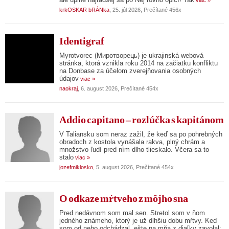
viac »
krkOSKAR bRÁNka
, 25. júl 2026, Prečítané 456x
Identigraf
Myrotvorec (Миротворець) je ukrajinská webová
stránka, ktorá vznikla roku 2014 na začiatku konfliktu
na Donbase za účelom zverejňovania osobných
údajov
viac »
naokraj
, 6. august 2026, Prečítané 454x
Addio capitano – rozlúčka s kapitánom
V Taliansku som neraz zažil, že keď sa po pohrebných
obradoch z kostola vynášala rakva, plný chrám a
množstvo ľudí pred ním dlho tlieskalo. Včera sa to
stalo
viac »
jozefmiklosko
, 5. august 2026, Prečítané 454x
O odkaze mŕtveho z môjho sna
Pred nedávnom som mal sen. Stretol som v ňom
jedného známeho, ktorý je už dlhšiu dobu mŕtvy. Keď
som od neho odchádzal, ešte na mňa z diaľky zavolal: