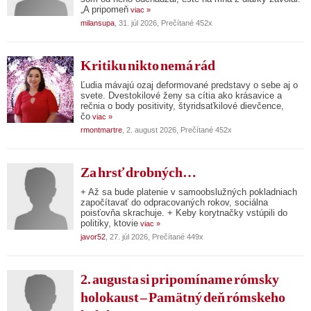
„A pripomeň
viac »
milansupa
, 31. júl 2026, Prečítané 452x
Kritiku nikto nemá rád
Ľudia mávajú ozaj deformované predstavy o sebe aj o
svete. Dvestokilové ženy sa cítia ako krásavice a
rečnia o body positivity, štyridsaťkilové dievčence,
čo
viac »
rmontmartre
, 2. august 2026, Prečítané 452x
Za hrsť drobných…
+ Až sa bude platenie v samoobslužných pokladniach
započítavať do odpracovaných rokov, sociálna
poisťovňa skrachuje. + Keby korytnačky vstúpili do
politiky, ktovie
viac »
javor52
, 27. júl 2026, Prečítané 449x
2. augusta si pripomíname rómsky
holokaust – Pamätný deň rómskeho