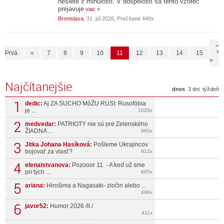
nesiete z minulosti. V dospelosti sa tento vzorec
prejavuje
viac »
Bronislava
, 31. júl 2026, Prečítané 440x
«
Prvá
«
7
8
9
10
11
12
13
14
15
16
»
Najčítanejšie
dnes
3 dni
týždeň
dedic:
Aj ZA SUCHO MôŽU RUSI: Rusofóbia
je ...
1029x
medvedar:
PATRIOTY nie sú pre Zelenského
ŽIADNA ...
960x
Jitka Johana Hasíková:
Pošleme Ukrajincov
bojovať za vlasť?
912x
elenaistvanova:
Pozooor 11. - A keď už sme
pri tých ...
665x
ariana:
Hirošima a Nagasaki- zločin alebo ...
496x
javor52:
Humor 2026 /II./
411x