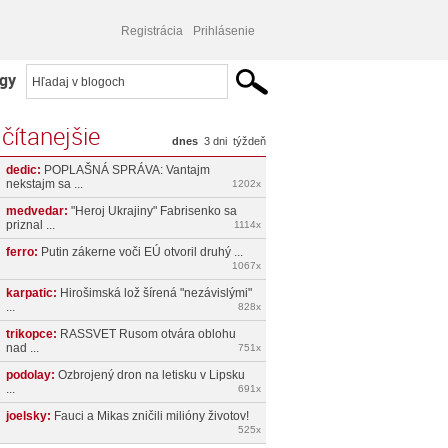
Registrácia
Prihlásenie
gy
čítanejšie
dnes
3 dni
týždeň
dedic:
POPLAŠNÁ SPRÁVA: Vantajm
nekstajm sa ...
1202x
medvedar:
"Heroj Ukrajiny" Fabrisenko sa
priznal ...
1114x
ferro:
Putin zákerne voči EÚ otvoril druhý ...
1067x
karpatic:
Hirošimská lož šírená "nezávislými"
...
828x
trikopce:
RASSVET Rusom otvára oblohu
nad ...
751x
podolay:
Ozbrojený dron na letisku v Lipsku
...
691x
joelsky:
Fauci a Mikas zničili milióny životov!
525x