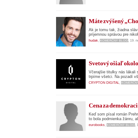
Máte zvýšený „Chol
Ak je tomu tak, žiadna sláv
príjemnou správou pre niko
hudak
,
, 19. 
KOMERČNÝ BLOG
Svetový ošiaľ okol
Včerajšie titulky nás láka
trpíme všetci. Na pozadí v
CRYPTON DIGITAL
,
KOMERČN
Cena za demokrac
Keď som písal román Prehra,
to bola podmienka žánru, a
eurobooks
,
,
KOMERČNÝ BLOG