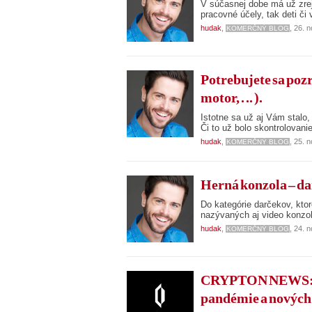
V súčasnej dobe má už zrej
pracovné účely, tak deti či 
hudak
,
, 26. 
KOMERČNÝ BLOG
Potrebujete sa pozr
motor, . .. ).
Istotne sa už aj Vám stalo,
Či to už bolo skontrolovan
hudak
,
, 25. 
KOMERČNÝ BLOG
Herná konzola – da
Do kategórie darčekov, kto
nazývaných aj video konzol
hudak
,
, 24. 
KOMERČNÝ BLOG
CRYPTON NEWS: Pr
pandémie a nových 