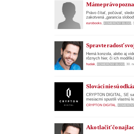
Máme právo pozna
Právo čítať, počúvať, sled
zakotvená „garancia slobody
eurobooks
,
,
KOMERČNÝ BLOG
Spravte radosť svo
Herná konzola, alebo aj vid
rôznych hier, či ich modifik
hudak
,
, 30. 
KOMERČNÝ BLOG
Slováci nie sú odk
CRYPTON DIGITAL, SE sa p
mesiacmi spustili vlastnú 
CRYPTON DIGITAL
,
KOMERČN
Ako tlačiť čo najla