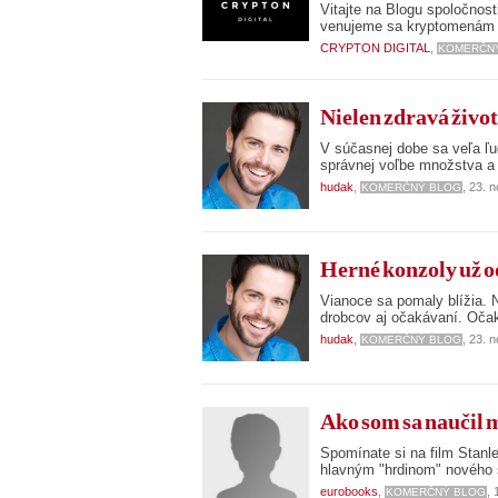
Vitajte na Blogu spoločno
venujeme sa kryptomenám 
CRYPTON DIGITAL
,
KOMERČN
Nielen zdravá život
V súčasnej dobe sa veľa ľu
správnej voľbe množstva a 
hudak
,
, 23. 
KOMERČNÝ BLOG
Herné konzoly už od
Vianoce sa pomaly blížia. N
drobcov aj očakávaní. Oča
hudak
,
, 23. 
KOMERČNÝ BLOG
Ako som sa naučil
Spomínate si na film Stan
hlavným "hrdinom" nového s
eurobooks
,
,
KOMERČNÝ BLOG