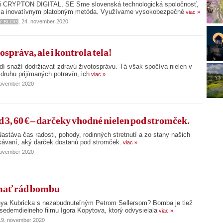
sti CRYPTON DIGITAL, SE Sme slovenská technologická spoločnosť,
a inovatívnym platobným metóda. Využívame vysokobezpečné
viac »
, 24. november 2020
Ý BLOG
ospráva, ale i kontrola tela!
dí snaží dodržiavať zdravú životosprávu. Tá však spočíva nielen v
druhu prijímaných potravín, ich
viac »
november 2020
 3, 60 € – darčeky vhodné nielen pod stromček.
astáva čas radosti, pohody, rodinných stretnutí a zo stany našich
kávaní, aký darček dostanú pod stromček.
viac »
november 2020
 mať rád bombu
leya Kubricka s nezabudnuteľným Petrom Sellersom? Bomba je tiež
edemdielneho filmu Igora Kopytova, ktorý odvysielala
viac »
 19. november 2020