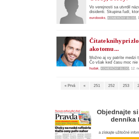
Vo verejnosti sa utvrdil náz
disidenti. Skupina ľudí, kto
eurobooks
,
,
KOMERČNÝ BLOG
Čítate knihy pri zlo
ako tomu ...
Možno aj vy patríte medzi tý
Čo však keď času moc nie 
hudak
,
, 12. 
KOMERČNÝ BLOG
« Prvá
«
251
252
253
Objednajte si
denníka 
a získajte užitočné inf