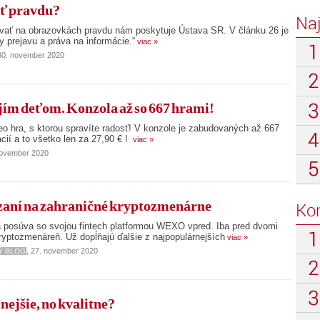
ť pravdu?
Na
ovať na obrazovkách pravdu nám poskytuje Ústava SR. V článku 26 je
 prejavu a práva na informácie.“
viac »
 30. november 2020
jím deťom. Konzola až so 667 hrami!
eo hra, s ktorou spravíte radosť! V konzole je zabudovaných až 667
ácií a to všetko len za 27,90 € !
viac »
november 2020
ázaní na zahraničné kryptozmenárne
Ko
osúva so svojou fintech platformou WEXO vpred. Iba pred dvomi
kryptozmenáreň. Už dopĺňajú ďalšie z najpopulárnejších
viac »
, 27. november 2020
Ý BLOG
cnejšie, no kvalitne?