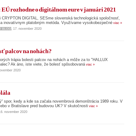
rozhodne o digitálnom eure v januári 2021
sti CRYPTON DIGITAL, SESme slovenská technologická spoločnosť,
a inovatívnym platobným metóda. Využívame vysokobezpečné
viac »
, 17. november 2020
Ý BLOG
sť palcov na nohách?
ktorých trápia bolesti palcov na nohách a môže za to "HALLUX
lec? Ak áno, iste viete, že bolesť spôsobovaná
viac »
november 2020
lála
ý“ spor, kedy a kde sa začala novembrová demonštrácia 1989 roku. V
alebo v Bratislave pred budovou UK? V skutočnosti
viac »
 16. november 2020