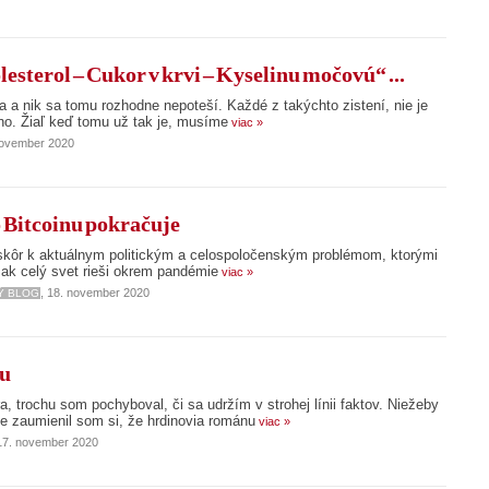
esterol – Cukor v krvi – Kyselinu močovú“ ...
a a nik sa tomu rozhodne nepoteší. Každé z takýchto zistení, nie je
ho. Žiaľ keď tomu už tak je, musíme
viac »
november 2020
o Bitcoinu pokračuje
li skôr k aktuálnym politickým a celospoločenským problémom, ktorými
šak celý svet rieši okrem pandémie
viac »
, 18. november 2020
Ý BLOG
iu
 trochu som pochyboval, či sa udržím v strohej línii faktov. Niežeby
le zaumienil som si, že hrdinovia románu
viac »
 17. november 2020