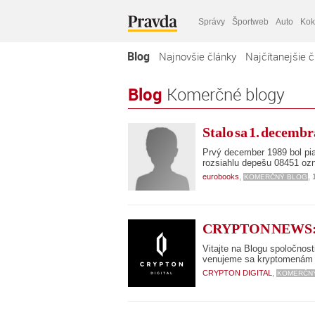
Správy
Športweb
Auto
Kok
Blog
Najnovšie články
Najčítanejšie č
Blog
Komerčné blogy
Stalo sa 1. decembr
Prvý december 1989 bol pia
rozsiahlu depešu 08451 ozna
eurobooks
,
,
KOMERČNÝ BLOG
CRYPTON NEWS: Sve
Vitajte na Blogu spoločno
venujeme sa kryptomenám 
CRYPTON DIGITAL
,
KOMERČN