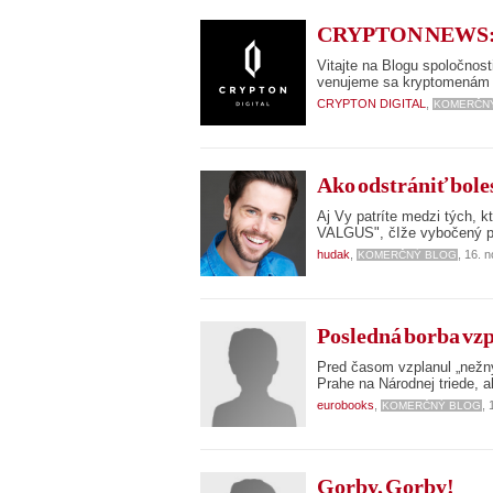
CRYPTON NEWS: EÚ 
Vitajte na Blogu spoločno
venujeme sa kryptomenám 
CRYPTON DIGITAL
,
KOMERČN
Ako odstrániť bole
Aj Vy patríte medzi tých, 
VALGUS", čIže vybočený pa
hudak
,
, 16. 
KOMERČNÝ BLOG
Posledná borba vzp
Pred časom vzplanul „nežn
Prahe na Národnej triede, 
eurobooks
,
,
KOMERČNÝ BLOG
Gorby, Gorby!