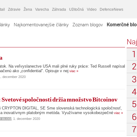
tail
Zdravie
Žena
Varecha
Záhrada
Užitočná
Video
DefenceNews
Komerčné blo
lánky
Najkomentovanejšie články
Zoznam blogov
Naj
a
tok. Na veľvyslanectve USA mali plné ruky práce: Ted Russell napísal
čenú ako „confidential“. Opisuje v nej
viac »
 1. december 2020
tové spoločnosti držia množstvo Bitcoinov
sti CRYPTON DIGITAL, SE Sme slovenská technologická spoločnosť,
a inovatívnym platobným metóda. Využívame vysokobezpečné
viac »
, 1. december 2020
Ý BLOG