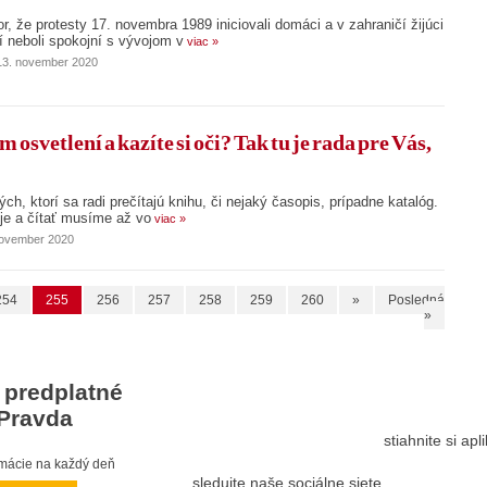
or, že protesty 17. novembra 1989 iniciovali domáci a v zahraničí žijúci
rí neboli spokojní s vývojom v
viac »
 13. november 2020
m osvetlení a kazíte si oči? Tak tu je rada pre Vás,
ch, ktorí sa radi prečítajú knihu, či nejaký časopis, prípadne katalóg.
je a čítať musíme až vo
viac »
november 2020
254
255
256
257
258
259
260
»
Posledná
»
 predplatné
Pravda
stiahnite si ap
ormácie na každý deň
sledujte naše sociálne siete