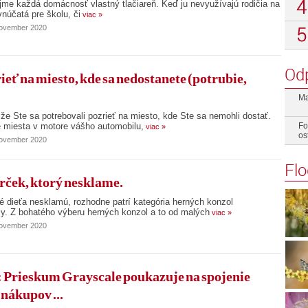
me každá domácnosť vlastný tlačiareň. Keď ju nevyužívajú rodičia na
vnúčatá pre školu, či
viac »
november 2020
Od
ieť na miesto, kde sa nedostanete (potrubie,
Ma
 že Ste sa potrebovali pozrieť na miesto, kde Ste sa nemohli dostať.
ie miesta v motore vášho automobilu,
Fo
viac »
os
november 2020
Fl
rček, ktorý nesklame.
ré dieťa nesklamú, rozhodne patrí kategória herných konzol
y. Z bohatého výberu herných konzol a to od malých
viac »
november 2020
ieskum Grayscale poukazuje na spojenie
nákupov ...