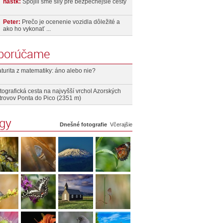
nastk:
Spojili sme sily pre bezpečnejšie cesty
Peter:
Prečo je ocenenie vozidla dôležité a
ako ho vykonať ...
porúčame
turita z matematiky: áno alebo nie?
tografická cesta na najvyšší vrchol Azorských
trovov Ponta do Pico (2351 m)
ogy
Dnešné fotografie
Včerajšie