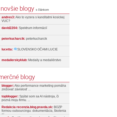
jnovšie blogy
s článkom
andres3:
Ako to vyzera s kanditatmi kosickej
VUC?
david2204:
Spektrum informácií
peterkucharcik:
peterkucharcik
lucetta:
SLOVENSKO OČAMI LUCIE
medailerskyklub:
Medaily a medailérstvo
merčné blogy
blogger:
Ako performance marketing pomáha
znižovať závislosť ...
topblogger:
Spýtal som sa AI nástroja, či
pozná moju firmu. ...
Redakcia recenzia.blog.pravda.sk:
BOZP
formou outsourcingu: dokumentácia, školenia
aj ...