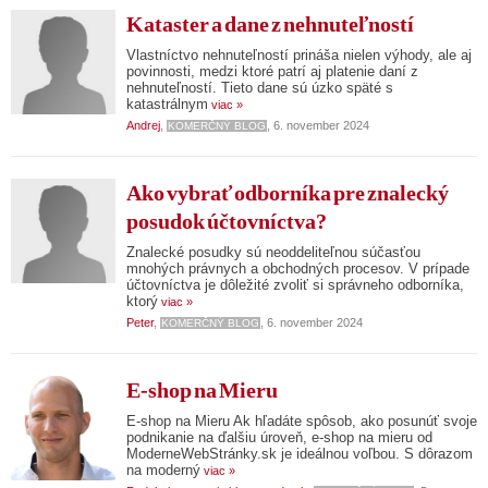
Kataster a dane z nehnuteľností
Vlastníctvo nehnuteľností prináša nielen výhody, ale aj
povinnosti, medzi ktoré patrí aj platenie daní z
nehnuteľností. Tieto dane sú úzko späté s
katastrálnym
viac »
Andrej
,
, 6. november 2024
KOMERČNÝ BLOG
Ako vybrať odborníka pre znalecký
posudok účtovníctva?
Znalecké posudky sú neoddeliteľnou súčasťou
mnohých právnych a obchodných procesov. V prípade
účtovníctva je dôležité zvoliť si správneho odborníka,
ktorý
viac »
Peter
,
, 6. november 2024
KOMERČNÝ BLOG
E-shop na Mieru
E-shop na Mieru Ak hľadáte spôsob, ako posunúť svoje
podnikanie na ďalšiu úroveň, e-shop na mieru od
ModerneWebStránky.sk je ideálnou voľbou. S dôrazom
na moderný
viac »