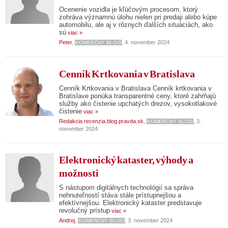
Ocenenie vozidla je kľúčovým procesom, ktorý
zohráva významnú úlohu nielen pri predaji alebo kúpe
automobilu, ale aj v rôznych ďalších situáciách, ako
sú
viac »
Peter
,
, 4. november 2024
KOMERČNÝ BLOG
Cenník Krtkovania v Bratislava
Cenník Krtkovania v Bratislava Cenník krtkovania v
Bratislave ponúka transparentné ceny, ktoré zahŕňajú
služby ako čistenie upchatých drezov, vysokotlakové
čistenie
viac »
Redakcia recenzia.blog.pravda.sk
,
, 3.
KOMERČNÝ BLOG
november 2024
Elektronický kataster, výhody a
možnosti
S nástupom digitálnych technológií sa správa
nehnuteľností stáva stále prístupnejšou a
efektívnejšou. Elektronický kataster predstavuje
revolučný prístup
viac »
Andrej
,
, 3. november 2024
KOMERČNÝ BLOG