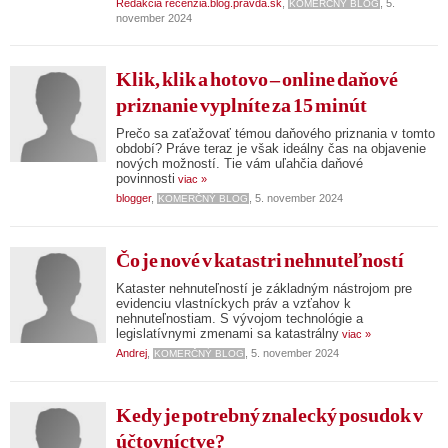
Redakcia recenzia.blog.pravda.sk
,
, 5.
KOMERČNÝ BLOG
november 2024
Klik, klik a hotovo – online daňové
priznanie vyplníte za 15 minút
Prečo sa zaťažovať témou daňového priznania v tomto
období? Práve teraz je však ideálny čas na objavenie
nových možností. Tie vám uľahčia daňové
povinnosti
viac »
blogger
,
, 5. november 2024
KOMERČNÝ BLOG
Čo je nové v katastri nehnuteľností
Kataster nehnuteľností je základným nástrojom pre
evidenciu vlastníckych práv a vzťahov k
nehnuteľnostiam. S vývojom technológie a
legislatívnymi zmenami sa katastrálny
viac »
Andrej
,
, 5. november 2024
KOMERČNÝ BLOG
Kedy je potrebný znalecký posudok v
účtovníctve?