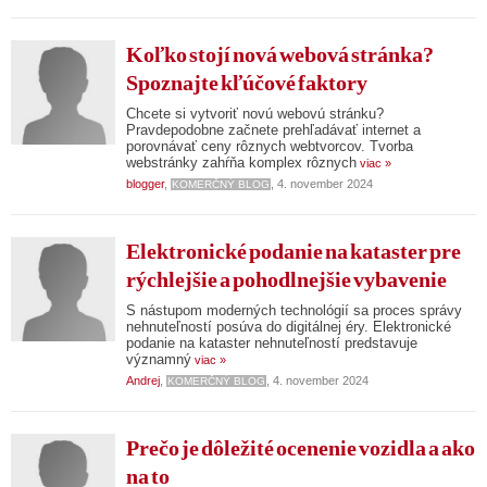
Koľko stojí nová webová stránka?
Spoznajte kľúčové faktory
Chcete si vytvoriť novú webovú stránku?
Pravdepodobne začnete prehľadávať internet a
porovnávať ceny rôznych webtvorcov. Tvorba
webstránky zahŕňa komplex rôznych
viac »
blogger
,
, 4. november 2024
KOMERČNÝ BLOG
Elektronické podanie na kataster pre
rýchlejšie a pohodlnejšie vybavenie
S nástupom moderných technológií sa proces správy
nehnuteľností posúva do digitálnej éry. Elektronické
podanie na kataster nehnuteľností predstavuje
významný
viac »
Andrej
,
, 4. november 2024
KOMERČNÝ BLOG
Prečo je dôležité ocenenie vozidla a ako
na to