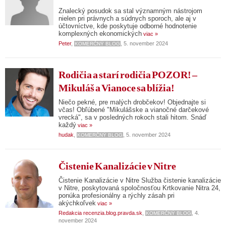
Znalecký posudok sa stal významným nástrojom
nielen pri právnych a súdnych sporoch, ale aj v
účtovníctve, kde poskytuje odborné hodnotenie
komplexných ekonomických
viac »
Peter
,
, 5. november 2024
KOMERČNÝ BLOG
Rodičia a starí rodičia POZOR! –
Mikuláš a Vianoce sa blížia!
Niečo pekné, pre malých drobčekov! Objednajte si
včas! Obľúbené "Mikulášske a vianočné darčekové
vrecká", sa v posledných rokoch stali hitom. Snáď
každý
viac »
hudak
,
, 5. november 2024
KOMERČNÝ BLOG
Čistenie Kanalizácie v Nitre
Čistenie Kanalizácie v Nitre Služba čistenie kanalizácie
v Nitre, poskytovaná spoločnosťou Krtkovanie Nitra 24,
ponúka profesionálny a rýchly zásah pri
akýchkoľvek
viac »
Redakcia recenzia.blog.pravda.sk
,
, 4.
KOMERČNÝ BLOG
november 2024