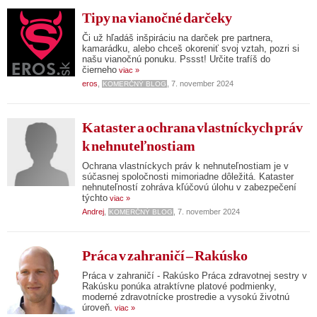
Tipy na vianočné darčeky
Či už hľadáš inšpiráciu na darček pre partnera,
kamarádku, alebo chceš okoreniť svoj vztah, pozri si
našu vianočnú ponuku. Pssst! Určite trafíš do
čierneho
viac »
eros
,
, 7. november 2024
KOMERČNÝ BLOG
Kataster a ochrana vlastníckych práv
k nehnuteľnostiam
Ochrana vlastníckych práv k nehnuteľnostiam je v
súčasnej spoločnosti mimoriadne dôležitá. Kataster
nehnuteľností zohráva kľúčovú úlohu v zabezpečení
týchto
viac »
Andrej
,
, 7. november 2024
KOMERČNÝ BLOG
Práca v zahraničí – Rakúsko
Práca v zahraničí - Rakúsko Práca zdravotnej sestry v
Rakúsku ponúka atraktívne platové podmienky,
moderné zdravotnícke prostredie a vysokú životnú
úroveň.
viac »