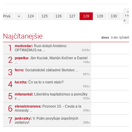
«
Prvá
«
124
125
126
127
128
129
130
131
»
Najčítanejšie
dnes
3 dni
týždeň
medvedar:
Rusi dobyli Aniskino:
OPTIMIZMUS na ...
1109x
popelka:
Ján Kuciak, Marián Kočner a Daniel
...
746x
ferro:
Socialistické základné školstvo ...
657x
lucetta:
Čo sa to s nami stalo?
561x
milanantal:
Liberálny kapitalizmus a ponožky
v ...
533x
elenaistvanova:
Pozooor 10. - Ceuta a la
Amnesty ...
456x
jankratky:
V. Putin povyšuje úspešných
veliteľov!
389x