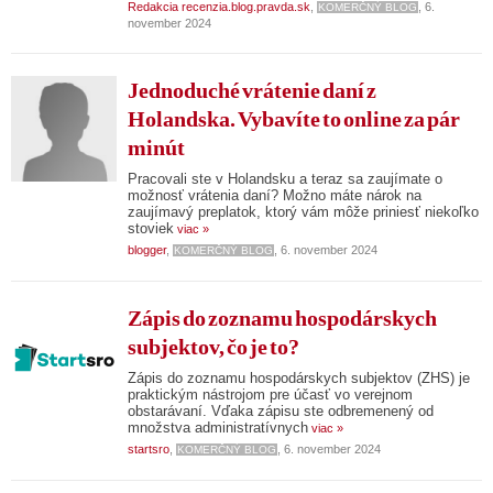
Redakcia recenzia.blog.pravda.sk
,
, 6.
KOMERČNÝ BLOG
november 2024
Jednoduché vrátenie daní z
Holandska. Vybavíte to online za pár
minút
Pracovali ste v Holandsku a teraz sa zaujímate o
možnosť vrátenia daní? Možno máte nárok na
zaujímavý preplatok, ktorý vám môže priniesť niekoľko
stoviek
viac »
blogger
,
, 6. november 2024
KOMERČNÝ BLOG
Zápis do zoznamu hospodárskych
subjektov, čo je to?
Zápis do zoznamu hospodárskych subjektov (ZHS) je
praktickým nástrojom pre účasť vo verejnom
obstarávaní. Vďaka zápisu ste odbremenený od
množstva administratívnych
viac »
startsro
,
, 6. november 2024
KOMERČNÝ BLOG