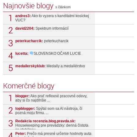
Najnovšie blogy
s článkom
andres3:
Ako to vyzera s kanditatmi kosickej
VUC?
david2204:
Spektrum informácií
peterkucharcik:
peterkucharcik
lucetta:
SLOVENSKO OČAMI LUCIE
medailerskyklub:
Medaily a medailérstvo
Komerčné blogy
blogger:
Ako prať reflexné pracovné odevy,
aby si čo najdlhšie ...
topblogger:
Spýtal som sa AI nástroja, či
pozná moju firmu. ...
Redakcia recenzia.blog.pravda.sk:
Housekeeping pre prevádzky: denná čistota
so stabilnou ...
Peter:
Prečo má presné určenie hodnoty auta