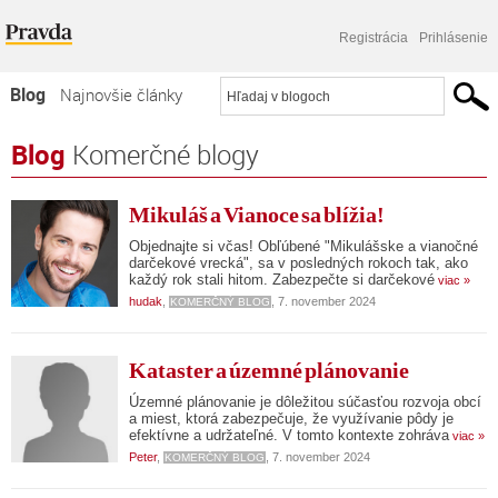
Registrácia
Prihlásenie
Blog
Najnovšie články
Najčítanejšie články
Blog
Komerčné blogy
Najkomentovanejšie články
Mikuláš a Vianoce sa blížia!
Zoznam blogov
Objednajte si včas! Obľúbené "Mikulášske a vianočné
darčekové vrecká", sa v posledných rokoch tak, ako
Komerčné blogy
každý rok stali hitom. Zabezpečte si darčekové
viac »
hudak
,
, 7. november 2024
KOMERČNÝ BLOG
Kataster a územné plánovanie
Územné plánovanie je dôležitou súčasťou rozvoja obcí
a miest, ktorá zabezpečuje, že využívanie pôdy je
efektívne a udržateľné. V tomto kontexte zohráva
viac »
Peter
,
, 7. november 2024
KOMERČNÝ BLOG