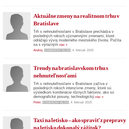
Aktuálne zmeny na realitnom trhu v
Bratislave
Trh s nehnuteľnosťami v Bratislave prechádza v
posledných rokoch významnými zmenami, ktoré
odrážajú vývoj moderného mestského života. Počíta
sa s výrazným
viac »
Andrej
,
, 4. február 2025
KOMERČNÝ BLOG
Trendy na bratislavskom trhu s
nehnuteľnosťami
Trh s nehnuteľnosťami v Bratislave zažíva v
posledných rokoch intenzívne zmeny, ktoré sú
výsledkom kombinácie rôznych faktorov, ako sú
demografické posuny, technologický
viac »
Peter
,
, 4. február 2025
KOMERČNÝ BLOG
Taxi na letisko – ako spraviť z prepravy
na letisko dokonalý zážitok?