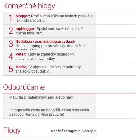
Komerčné blogy
blogger:
Proč suchá kůže na loktech praská a
jak ji chránit při ...
topblogger:
Spýtal som sa AI nástroja, či
pozná moju firmu. ...
Redakcia recenzia.blog.pravda.sk:
Housekeeping pre prevádzky: denná čistota
so stabilnou ...
Peter:
Kedy je znalecký posudok v
účtovníctve nevyhnutný
Andrej:
V akých situáciách je potrebný
znalecký posudok v ...
Odporúčame
Maturita z matematiky: áno alebo nie?
Fotografická cesta na najvyšší vrchol Azorských
ostrovov Ponta do Pico (2351 m)
Flogy
Dnešné fotografie
Včerajšie