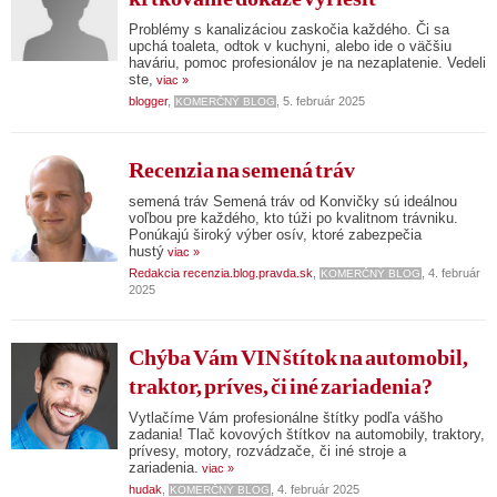
Problémy s kanalizáciou zaskočia každého. Či sa
upchá toaleta, odtok v kuchyni, alebo ide o väčšiu
haváriu, pomoc profesionálov je na nezaplatenie. Vedeli
ste,
viac »
blogger
,
, 5. február 2025
KOMERČNÝ BLOG
Recenzia na semená tráv
semená tráv Semená tráv od Konvičky sú ideálnou
voľbou pre každého, kto túži po kvalitnom trávniku.
Ponúkajú široký výber osív, ktoré zabezpečia
hustý
viac »
Redakcia recenzia.blog.pravda.sk
,
, 4. február
KOMERČNÝ BLOG
2025
Chýba Vám VIN štítok na automobil,
traktor, príves, či iné zariadenia?
Vytlačíme Vám profesionálne štítky podľa vášho
zadania! Tlač kovových štítkov na automobily, traktory,
prívesy, motory, rozvádzače, či iné stroje a
zariadenia.
viac »
hudak
,
, 4. február 2025
KOMERČNÝ BLOG