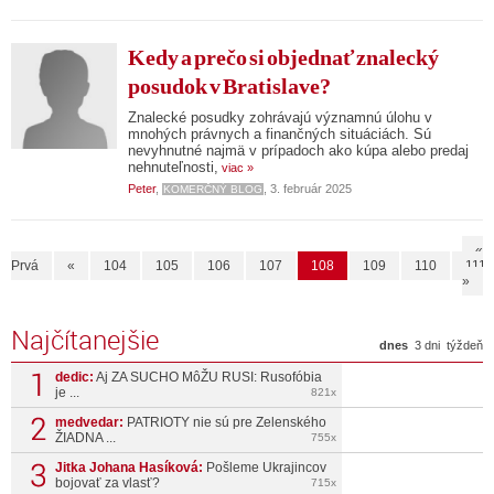
Kedy a prečo si objednať znalecký
posudok v Bratislave?
Znalecké posudky zohrávajú významnú úlohu v
mnohých právnych a finančných situáciách. Sú
nevyhnutné najmä v prípadoch ako kúpa alebo predaj
nehnuteľnosti,
viac »
Peter
,
, 3. február 2025
KOMERČNÝ BLOG
«
Prvá
«
104
105
106
107
108
109
110
111
»
Najčítanejšie
dnes
3 dni
týždeň
dedic:
Aj ZA SUCHO MôŽU RUSI: Rusofóbia
je ...
821x
medvedar:
PATRIOTY nie sú pre Zelenského
ŽIADNA ...
755x
Jitka Johana Hasíková:
Pošleme Ukrajincov
bojovať za vlasť?
715x