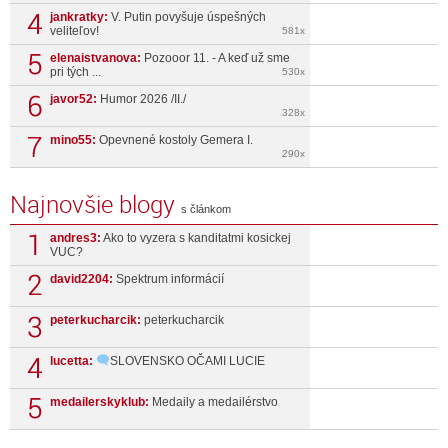
jankratky:
V. Putin povyšuje úspešných
veliteľov!
581x
elenaistvanova:
Pozooor 11. - A keď už sme
pri tých ...
530x
javor52:
Humor 2026 /II./
328x
mino55:
Opevnené kostoly Gemera I.
290x
Najnovšie blogy
s článkom
andres3:
Ako to vyzera s kanditatmi kosickej
VUC?
david2204:
Spektrum informácií
peterkucharcik:
peterkucharcik
lucetta:
SLOVENSKO OČAMI LUCIE
medailerskyklub:
Medaily a medailérstvo