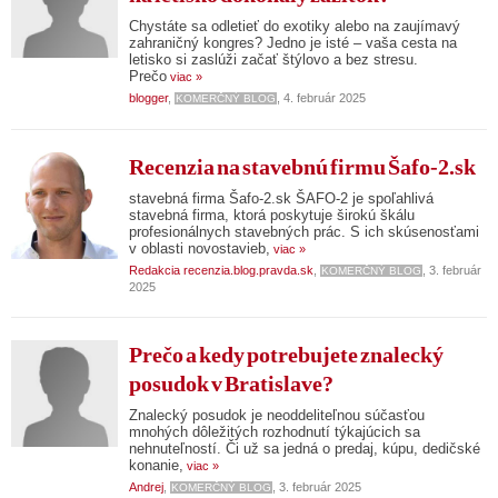
Chystáte sa odletieť do exotiky alebo na zaujímavý
zahraničný kongres? Jedno je isté – vaša cesta na
letisko si zaslúži začať štýlovo a bez stresu.
Prečo
viac »
blogger
,
, 4. február 2025
KOMERČNÝ BLOG
Recenzia na stavebnú firmu Šafo-2.sk
stavebná firma Šafo-2.sk ŠAFO-2 je spoľahlivá
stavebná firma, ktorá poskytuje širokú škálu
profesionálnych stavebných prác. S ich skúsenosťami
v oblasti novostavieb,
viac »
Redakcia recenzia.blog.pravda.sk
,
, 3. február
KOMERČNÝ BLOG
2025
Prečo a kedy potrebujete znalecký
posudok v Bratislave?
Znalecký posudok je neoddeliteľnou súčasťou
mnohých dôležitých rozhodnutí týkajúcich sa
nehnuteľností. Či už sa jedná o predaj, kúpu, dedičské
konanie,
viac »
Andrej
,
, 3. február 2025
KOMERČNÝ BLOG