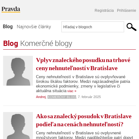
Registrácia
Prihlásenie
Blog
Najnovšie články
Najčítanejšie články
Blog
Komerčné blogy
Najkomentovanejšie články
Vplyv znaleckého posudku na trhové
Zoznam blogov
ceny nehnuteľností v Bratislave
Komerčné blogy
Ceny nehnuteľností v Bratislave sú ovplyvňované
širokou škálou faktorov. Medzi najzásadnejšie patria
ekonomické podmienky, zmeny v legislatíve či
aktuálna situácia
viac »
Andrej
,
, 7. február 2025
KOMERČNÝ BLOG
Ako sa znalecký posudok v Bratislave
podieľa na cenách nehnuteľností?
Ceny nehnuteľností v Bratislave sú ovplyvnené
množstvom faktorov. Medzi najdôležitejšie patrí dopyt