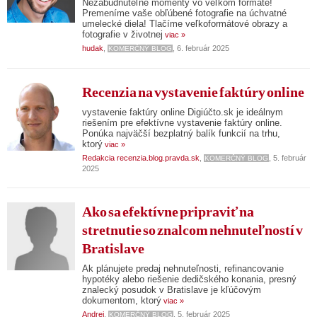
Nezabudnuteľné momenty vo veľkom formáte!
Premeníme vaše obľúbené fotografie na úchvatné
umelecké diela! Tlačíme veľkoformátové obrazy a
fotografie v životnej
viac »
hudak
,
, 6. február 2025
KOMERČNÝ BLOG
Recenzia na vystavenie faktúry online
vystavenie faktúry online Digiúčto.sk je ideálnym
riešením pre efektívne vystavenie faktúry online.
Ponúka najväčší bezplatný balík funkcií na trhu,
ktorý
viac »
Redakcia recenzia.blog.pravda.sk
,
, 5. február
KOMERČNÝ BLOG
2025
Ako sa efektívne pripraviť na
stretnutie so znalcom nehnuteľností v
Bratislave
Ak plánujete predaj nehnuteľnosti, refinancovanie
hypotéky alebo riešenie dedičského konania, presný
znalecký posudok v Bratislave je kľúčovým
dokumentom, ktorý
viac »
Andrej
,
, 5. február 2025
KOMERČNÝ BLOG