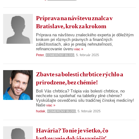
Príprava na návštevu znalca v
Bratislave, krok za krokom
Príprava na návštevu znaleckého experta je dôležitým
krokom pri rôznych právnych a finančných
záležitostiach, ako je predaj nehnuteľnosti,
refinancovanie úveru
viac »
Peter
,
, 5. február 2025
KOMERČNÝ BLOG
Zbavte sa bolesti chrbtice rýchlo a
prirodzene, bez chémie!
Bolí Vás chrbtica? Trápia vás bolesti chrbtice, no
nechcete sa spoliehať na tabletky plné chémie?
Vyskúšajte osvedčenú silu tradičnej čínskej medicíny!
Naše
viac »
hudak
,
, 5. február 2025
KOMERČNÝ BLOG
Havária? To nie je všetko, čo
krtkovanie dokáže vyriešiť