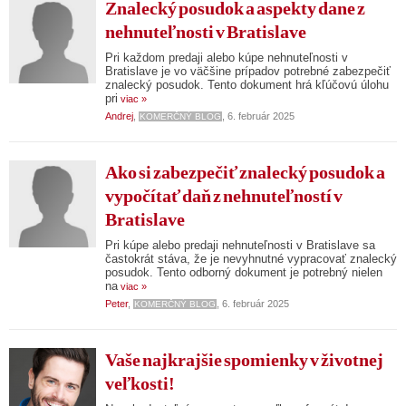
Znalecký posudok a aspekty dane z
nehnuteľnosti v Bratislave
Pri každom predaji alebo kúpe nehnuteľnosti v
Bratislave je vo väčšine prípadov potrebné zabezpečiť
znalecký posudok. Tento dokument hrá kľúčovú úlohu
pri
viac »
Andrej
,
, 6. február 2025
KOMERČNÝ BLOG
Ako si zabezpečiť znalecký posudok a
vypočítať daň z nehnuteľností v
Bratislave
Pri kúpe alebo predaji nehnuteľnosti v Bratislave sa
častokrát stáva, že je nevyhnutné vypracovať znalecký
posudok. Tento odborný dokument je potrebný nielen
na
viac »
Peter
,
, 6. február 2025
KOMERČNÝ BLOG
Vaše najkrajšie spomienky v životnej
veľkosti!