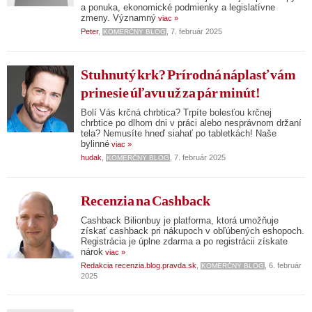
a ponuka, ekonomické podmienky a legislatívne
zmeny. Významný
viac »
Peter
,
, 7. február 2025
KOMERČNÝ BLOG
Stuhnutý krk? Prírodná náplasť vám
prinesie úľavu už za pár minút!
Bolí Vás krčná chrbtica? Trpíte bolesťou krčnej
chrbtice po dlhom dni v práci alebo nesprávnom držaní
tela? Nemusíte hneď siahať po tabletkách! Naše
bylinné
viac »
hudak
,
, 7. február 2025
KOMERČNÝ BLOG
Recenzia na Cashback
Cashback Bilionbuy je platforma, ktorá umožňuje
získať cashback pri nákupoch v obľúbených eshopoch.
Registrácia je úplne zdarma a po registrácii získate
nárok
viac »
Redakcia recenzia.blog.pravda.sk
,
, 6. február
KOMERČNÝ BLOG
2025