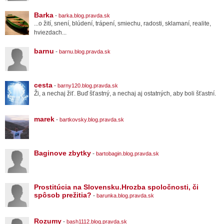
Barka
-
barka.blog.pravda.sk
...o žití, snení, blúdení, trápení, smiechu, radosti, sklamaní, realite,
hviezdach...
barnu
-
barnu.blog.pravda.sk
cesta
-
barny120.blog.pravda.sk
Ži, a nechaj žiť. Buď šťastný, a nechaj aj ostatných, aby boli šťastní.
marek
-
bartkovsky.blog.pravda.sk
Baginove zbytky
-
bartobagin.blog.pravda.sk
Prostitúcia na Slovensku.Hrozba spoločnosti, či
spôsob prežitia?
-
barunka.blog.pravda.sk
Rozumy
-
bash1112.blog.pravda.sk