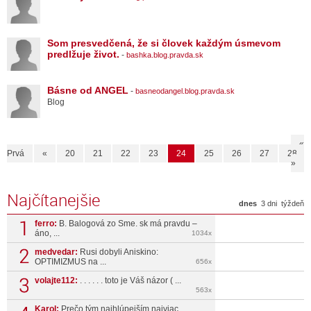
Som presvedčená, že si človek každým úsmevom
predlžuje život.
-
bashka.blog.pravda.sk
Básne od ANGEL
-
basneodangel.blog.pravda.sk
Blog
«
Prvá
«
20
21
22
23
24
25
26
27
28
»
Najčítanejšie
dnes
3 dni
týždeň
ferro:
B. Balogová zo Sme. sk má pravdu –
áno, ...
1034x
medvedar:
Rusi dobyli Aniskino:
OPTIMIZMUS na ...
656x
volajte112:
. . . . . . toto je Váš názor ( ...
563x
Karol:
Prečo tým najhlúpejším najviac ...