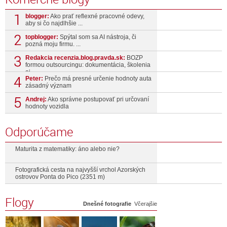
blogger:
Ako prať reflexné pracovné odevy,
aby si čo najdlhšie ...
topblogger:
Spýtal som sa AI nástroja, či
pozná moju firmu. ...
Redakcia recenzia.blog.pravda.sk:
BOZP
formou outsourcingu: dokumentácia, školenia
aj ...
Peter:
Prečo má presné určenie hodnoty auta
zásadný význam
Andrej:
Ako správne postupovať pri určovaní
hodnoty vozidla
Odporúčame
Maturita z matematiky: áno alebo nie?
Fotografická cesta na najvyšší vrchol Azorských
ostrovov Ponta do Pico (2351 m)
Flogy
Dnešné fotografie
Včerajšie