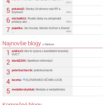
537x
pskakal2:
Stovky UA dronov nad RF a
Krymom!
494x
michalik11:
Ruské útoky na ukrajinské
prístavy ako ...
490x
popelka:
Ján Kuciak, Marián Kočner a Daniel
...
484x
Najnovšie blogy
s článkom
andres3:
Ako to vyzera s kanditatmi kosickej
VUC?
david2204:
Spektrum informácií
peterkucharcik:
peterkucharcik
lucetta:
SLOVENSKO OČAMI LUCIE
medailerskyklub:
Medaily a medailérstvo
Komerčné blogy