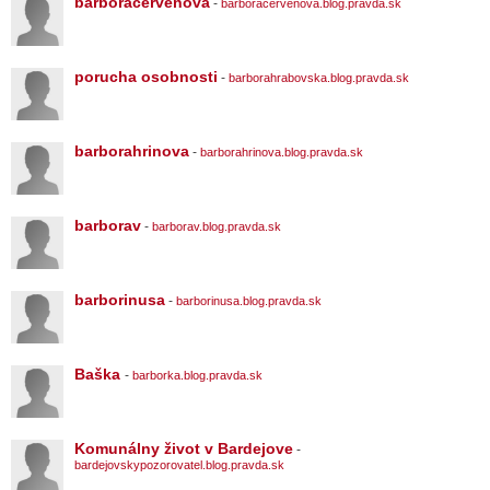
barboracervenova
-
barboracervenova.blog.pravda.sk
porucha osobnosti
-
barborahrabovska.blog.pravda.sk
barborahrinova
-
barborahrinova.blog.pravda.sk
barborav
-
barborav.blog.pravda.sk
barborinusa
-
barborinusa.blog.pravda.sk
Baška
-
barborka.blog.pravda.sk
Komunálny život v Bardejove
-
bardejovskypozorovatel.blog.pravda.sk