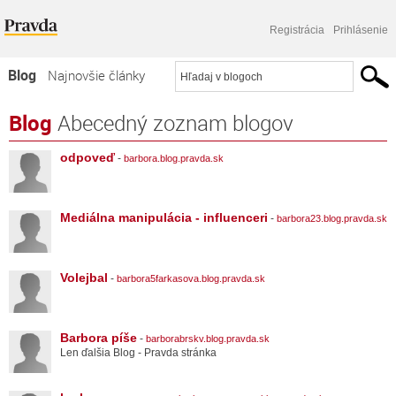
Registrácia
Prihlásenie
Blog
Najnovšie články
Najčítanejšie články
Blog
Abecedný zoznam blogov
Najkomentovanejšie články
odpoveď
-
barbora.blog.pravda.sk
Zoznam blogov
Komerčné blogy
Mediálna manipulácia - influenceri
-
barbora23.blog.pravda.sk
Volejbal
-
barbora5farkasova.blog.pravda.sk
Barbora píše
-
barborabrskv.blog.pravda.sk
Len ďalšia Blog - Pravda stránka